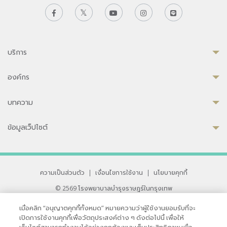
บริการ
องค์กร
บทความ
ข้อมูลเว็ปไซต์
ความเป็นส่วนตัว
|
เงื่อนไขการใช้งาน
|
นโยบายคุกกี้
© 2569 โรงพยาบาลบำรุงราษฎร์ในกรุงเทพ
ที่ได้รับการรับรองจาก JCI มาตรฐานโรงพยาบาลระดับสากล
เมื่อคลิก “อนุญาตคุกกี้ทั้งหมด” หมายความว่าผู้ใช้งานยอมรับที่จะ
33 สุขุมวิท ซอย 3 เขตวัฒนา กรุงเทพ 10110 ประเทศไทย
เปิดการใช้งานคุกกี้เพื่อวัตถุประสงค์ต่าง ๆ ดังต่อไปนี้ เพื่อให้
หากท่านมีข้อคิดเห็นหรือปัญหาในการใช้เว็บไซต์ของเรา