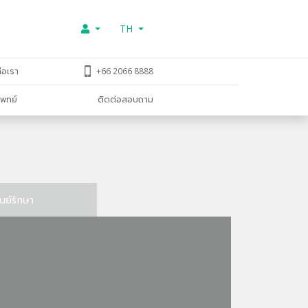
TH
่อเรา
+66 2066 8888
พทย์
ติดต่อสอบถาม
ูนย์รักษา