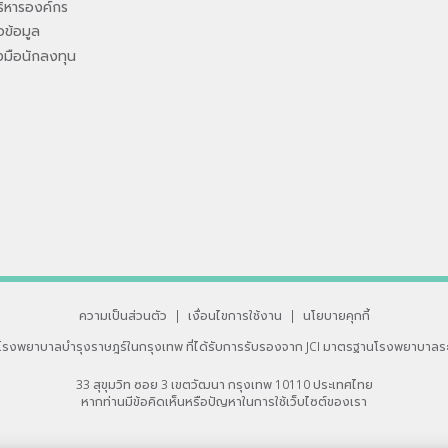
ิหารองค์กร
ข้อมูล
องมือนักลงทุน
ความเป็นส่วนตัว
|
เงื่อนไขการใช้งาน
|
นโยบายคุกกี้
โรงพยาบาลบำรุงราษฎร์ในกรุงเทพ
ที่ได้รับการรับรองจาก JCI มาตรฐานโรงพยาบาลร
33 สุขุมวิท ซอย 3 เขตวัฒนา กรุงเทพ 10110 ประเทศไทย
หากท่านมีข้อคิดเห็นหรือปัญหาในการใช้เว็บไซต์ของเรา