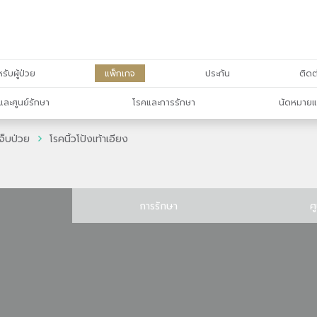
รับผู้ป่วย
แพ็กเกจ
ประกัน
ติดต
และศูนย์รักษา
โรคและการรักษา
นัดหมายแ
จ็บป่วย
โรคนิ้วโป้งเท้าเอียง
การรักษา
ศ