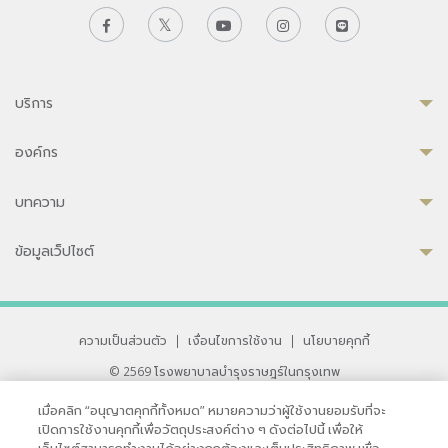
บริการ
องค์กร
บทความ
ข้อมูลเว็ปไซต์
ความเป็นส่วนตัว
|
เงื่อนไขการใช้งาน
|
นโยบายคุกกี้
© 2569 โรงพยาบาลบำรุงราษฎร์ในกรุงเทพ
ที่ได้รับการรับรองจาก JCI มาตรฐานโรงพยาบาลระดับสากล
เมื่อคลิก “อนุญาตคุกกี้ทั้งหมด” หมายความว่าผู้ใช้งานยอมรับที่จะ
33 สุขุมวิท ซอย 3 เขตวัฒนา กรุงเทพ 10110 ประเทศไทย
เปิดการใช้งานคุกกี้เพื่อวัตถุประสงค์ต่าง ๆ ดังต่อไปนี้ เพื่อให้
หากท่านมีข้อคิดเห็นหรือปัญหาในการใช้เว็บไซต์ของเรา