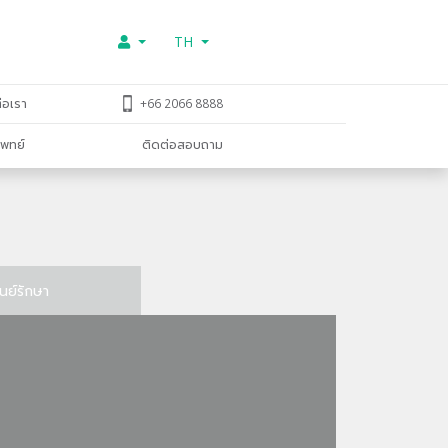
TH
่อเรา
+66 2066 8888
พทย์
ติดต่อสอบถาม
ูนย์รักษา