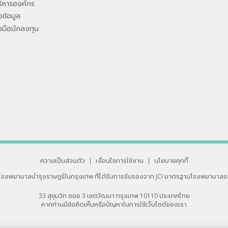
ิหารองค์กร
ข้อมูล
องมือนักลงทุน
ความเป็นส่วนตัว
|
เงื่อนไขการใช้งาน
|
นโยบายคุกกี้
โรงพยาบาลบำรุงราษฎร์ในกรุงเทพ
ที่ได้รับการรับรองจาก JCI มาตรฐานโรงพยาบาลร
33 สุขุมวิท ซอย 3 เขตวัฒนา กรุงเทพ 10110 ประเทศไทย
หากท่านมีข้อคิดเห็นหรือปัญหาในการใช้เว็บไซต์ของเรา