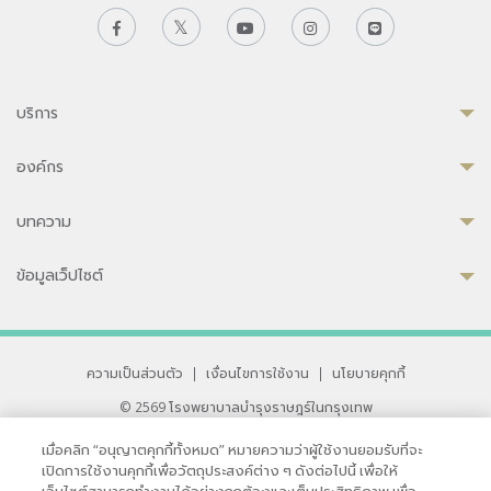
บริการ
องค์กร
บทความ
ข้อมูลเว็ปไซต์
ความเป็นส่วนตัว
|
เงื่อนไขการใช้งาน
|
นโยบายคุกกี้
© 2569 โรงพยาบาลบำรุงราษฎร์ในกรุงเทพ
ที่ได้รับการรับรองจาก JCI มาตรฐานโรงพยาบาลระดับสากล
เมื่อคลิก “อนุญาตคุกกี้ทั้งหมด” หมายความว่าผู้ใช้งานยอมรับที่จะ
33 สุขุมวิท ซอย 3 เขตวัฒนา กรุงเทพ 10110 ประเทศไทย
เปิดการใช้งานคุกกี้เพื่อวัตถุประสงค์ต่าง ๆ ดังต่อไปนี้ เพื่อให้
หากท่านมีข้อคิดเห็นหรือปัญหาในการใช้เว็บไซต์ของเรา