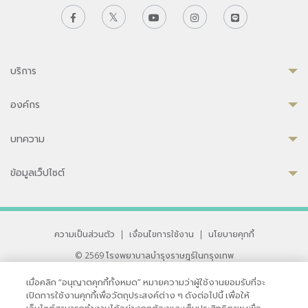
บริการ
องค์กร
บทความ
ข้อมูลเว็ปไซต์
ความเป็นส่วนตัว
|
เงื่อนไขการใช้งาน
|
นโยบายคุกกี้
© 2569 โรงพยาบาลบำรุงราษฎร์ในกรุงเทพ
ที่ได้รับการรับรองจาก JCI มาตรฐานโรงพยาบาลระดับสากล
เมื่อคลิก “อนุญาตคุกกี้ทั้งหมด” หมายความว่าผู้ใช้งานยอมรับที่จะ
33 สุขุมวิท ซอย 3 เขตวัฒนา กรุงเทพ 10110 ประเทศไทย
เปิดการใช้งานคุกกี้เพื่อวัตถุประสงค์ต่าง ๆ ดังต่อไปนี้ เพื่อให้
หากท่านมีข้อคิดเห็นหรือปัญหาในการใช้เว็บไซต์ของเรา