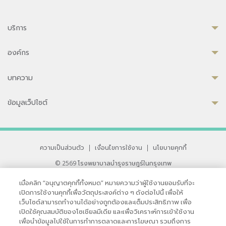
บริการ
องค์กร
บทความ
ข้อมูลเว็ปไซต์
ความเป็นส่วนตัว
|
เงื่อนไขการใช้งาน
|
นโยบายคุกกี้
© 2569 โรงพยาบาลบำรุงราษฎร์ในกรุงเทพ
ที่ได้รับการรับรองจาก JCI มาตรฐานโรงพยาบาลระดับสากล
เมื่อคลิก “อนุญาตคุกกี้ทั้งหมด” หมายความว่าผู้ใช้งานยอมรับที่จะ
33 สุขุมวิท ซอย 3 เขตวัฒนา กรุงเทพ 10110 ประเทศไทย
เปิดการใช้งานคุกกี้เพื่อวัตถุประสงค์ต่าง ๆ ดังต่อไปนี้ เพื่อให้
หากท่านมีข้อคิดเห็นหรือปัญหาในการใช้เว็บไซต์ของเรา
เว็บไซต์สามารถทำงานได้อย่างถูกต้องและเต็มประสิทธิภาพ เพื่อ
เปิดใช้คุณสมบัติของโซเชียลมีเดีย และเพื่อวิเคราะห์การเข้าใช้งาน
เพื่อนำข้อมูลไปใช้ในการทำการตลาดและการโฆษณา รวมถึงการ