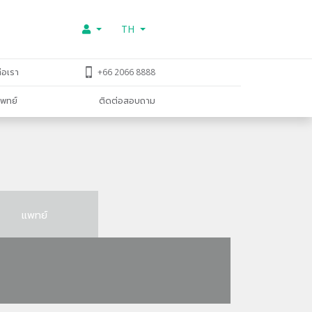
TH
่อเรา
+66 2066 8888
พทย์
ติดต่อสอบถาม
แพทย์