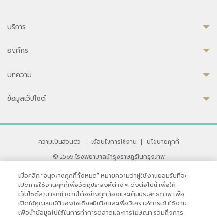
บริการ
องค์กร
บทความ
ข้อมูลเว็ปไซต์
ความเป็นส่วนตัว
|
เงื่อนไขการใช้งาน
|
นโยบายคุกกี้
© 2569 โรงพยาบาลบำรุงราษฎร์ในกรุงเทพ
ที่ได้รับการรับรองจาก JCI มาตรฐานโรงพยาบาลระดับสากล
เมื่อคลิก “อนุญาตคุกกี้ทั้งหมด” หมายความว่าผู้ใช้งานยอมรับที่จะ
33 สุขุมวิท ซอย 3 เขตวัฒนา กรุงเทพ 10110 ประเทศไทย
เปิดการใช้งานคุกกี้เพื่อวัตถุประสงค์ต่าง ๆ ดังต่อไปนี้ เพื่อให้
หากท่านมีข้อคิดเห็นหรือปัญหาในการใช้เว็บไซต์ของเรา
เว็บไซต์สามารถทำงานได้อย่างถูกต้องและเต็มประสิทธิภาพ เพื่อ
เปิดใช้คุณสมบัติของโซเชียลมีเดีย และเพื่อวิเคราะห์การเข้าใช้งาน
เพื่อนำข้อมูลไปใช้ในการทำการตลาดและการโฆษณา รวมถึงการ