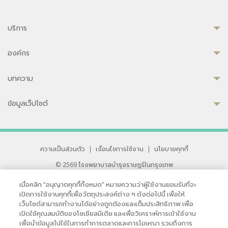
บริการ
องค์กร
บทความ
ข้อมูลเว็ปไซต์
ความเป็นส่วนตัว
|
เงื่อนไขการใช้งาน
|
นโยบายคุกกี้
© 2569 โรงพยาบาลบำรุงราษฎร์ในกรุงเทพ
ที่ได้รับการรับรองจาก JCI มาตรฐานโรงพยาบาลระดับสากล
เมื่อคลิก “อนุญาตคุกกี้ทั้งหมด” หมายความว่าผู้ใช้งานยอมรับที่จะ
33 สุขุมวิท ซอย 3 เขตวัฒนา กรุงเทพ 10110 ประเทศไทย
เปิดการใช้งานคุกกี้เพื่อวัตถุประสงค์ต่าง ๆ ดังต่อไปนี้ เพื่อให้
หากท่านมีข้อคิดเห็นหรือปัญหาในการใช้เว็บไซต์ของเรา
เว็บไซต์สามารถทำงานได้อย่างถูกต้องและเต็มประสิทธิภาพ เพื่อ
เปิดใช้คุณสมบัติของโซเชียลมีเดีย และเพื่อวิเคราะห์การเข้าใช้งาน
เพื่อนำข้อมูลไปใช้ในการทำการตลาดและการโฆษณา รวมถึงการ