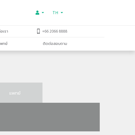
TH
่อเรา
+66 2066 8888
พทย์
ติดต่อสอบถาม
แพทย์