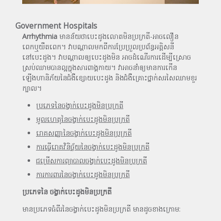
Government Hospitals
Arrhythmia
មានន័យថាបេះដូងលោតមិនប្រក្រតី-អាចលឿន
ពេកឬយឺតពេក។ វាបណ្តាលមកពីការប្រែប្រួលប្រព័ន្ធអគ្គិសនី
នៅបេះដូង។ វាបណ្តាលឲ្យបេះដូងមិន អាច​​ដំណើរការដើម្បីស្រោច
ស្រប់ឈាមបានល្អក្នុងសារពាង្គកាយ។ វាអាចនាំឲ្យមានការកើន
ឡើងហានិភ័យនៃជំងឺខ្សោយបេះដូង និងជំងឺគ្រោះថ្នាក់សរសៃឈាមខួរ
ក្បាល។
ប្រភេទនៃចង្វាក់បេះដូងមិនប្រក្រតី
មូលហេតុនៃចង្វាក់បេះដូងមិនប្រក្រតី
រោគសញ្ញានៃចង្វាក់បេះដូងមិនប្រក្រតី
ការធ្វើរោគវិនិច្ឆ័យនៃចង្វាក់បេះដូងមិនប្រក្រតី
ជម្រើសការព្យាបាលចង្វាក់បេះដូងមិនប្រក្រតី
ការការពារនៃចង្វាក់បេះដូងមិនប្រក្រតី
ប្រភេទនៃ
ចង្វាក់បេះដូងមិនប្រក្រតី
មានប្រភេទធំពីរនៃចង្វាក់បេះដូងមិនប្រក្រតី មានដូចខាងក្រោម: