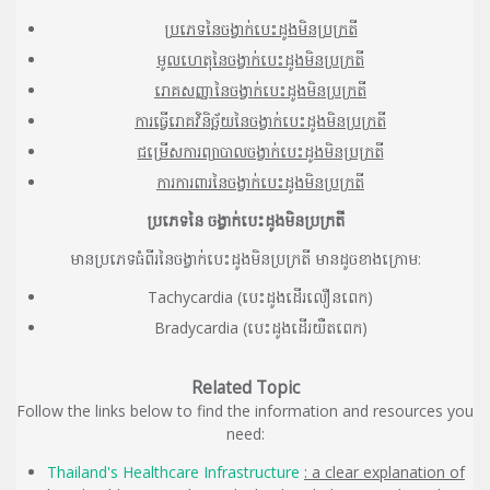
ប្រភេទនៃចង្វាក់បេះដូងមិនប្រក្រតី
មូលហេតុនៃចង្វាក់បេះដូងមិនប្រក្រតី
រោគសញ្ញានៃចង្វាក់បេះដូងមិនប្រក្រតី
ការធ្វើរោគវិនិច្ឆ័យនៃចង្វាក់បេះដូងមិនប្រក្រតី
ជម្រើសការព្យាបាលចង្វាក់បេះដូងមិនប្រក្រតី
ការការពារនៃចង្វាក់បេះដូងមិនប្រក្រតី
ប្រភេទនៃ
ចង្វាក់បេះដូងមិនប្រក្រតី
មានប្រភេទធំពីរនៃចង្វាក់បេះដូងមិនប្រក្រតី មានដូចខាងក្រោម:
Tachycardia (បេះដូងដើរលឿនពេក)
Bradycardia (បេះដូងដើរយឺតពេក)
Related Topic
Follow the links below to find the information and resources you
need:
Thailand's Healthcare Infrastructure
: a clear explanation of