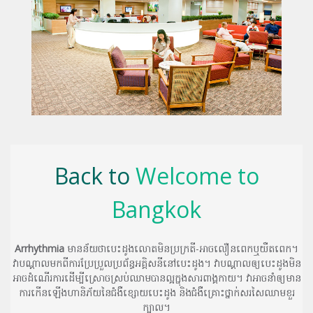
Back to
Welcome to
Bangkok
Arrhythmia
មានន័យថាបេះដូងលោតមិនប្រក្រតី-អាចលឿនពេកឬយឺតពេក។
វាបណ្តាលមកពីការប្រែប្រួលប្រព័ន្ធអគ្គិសនីនៅបេះដូង។ វាបណ្តាលឲ្យបេះដូងមិន
អាច​​ដំណើរការដើម្បីស្រោចស្រប់ឈាមបានល្អក្នុងសារពាង្គកាយ។ វាអាចនាំឲ្យមាន
ការកើនឡើងហានិភ័យនៃជំងឺខ្សោយបេះដូង និងជំងឺគ្រោះថ្នាក់សរសៃឈាមខួរ
ក្បាល។