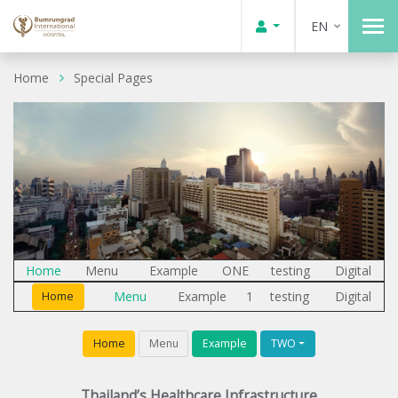
EN
Home
Special Pages
Home
Menu
Example
ONE
testing
Digital
Menu
Example
1
testing
Digital
Home
Home
Menu
Example
TWO
Thailand’s Healthcare Infrastructure