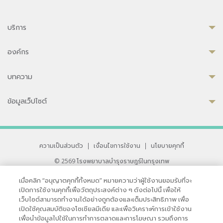
บริการ
องค์กร
บทความ
ข้อมูลเว็ปไซต์
ความเป็นส่วนตัว
|
เงื่อนไขการใช้งาน
|
นโยบายคุกกี้
© 2569 โรงพยาบาลบำรุงราษฎร์ในกรุงเทพ
ที่ได้รับการรับรองจาก JCI มาตรฐานโรงพยาบาลระดับสากล
เมื่อคลิก “อนุญาตคุกกี้ทั้งหมด” หมายความว่าผู้ใช้งานยอมรับที่จะ
33 สุขุมวิท ซอย 3 เขตวัฒนา กรุงเทพ 10110 ประเทศไทย
เปิดการใช้งานคุกกี้เพื่อวัตถุประสงค์ต่าง ๆ ดังต่อไปนี้ เพื่อให้
หากท่านมีข้อคิดเห็นหรือปัญหาในการใช้เว็บไซต์ของเรา
เว็บไซต์สามารถทำงานได้อย่างถูกต้องและเต็มประสิทธิภาพ เพื่อ
เปิดใช้คุณสมบัติของโซเชียลมีเดีย และเพื่อวิเคราะห์การเข้าใช้งาน
เพื่อนำข้อมูลไปใช้ในการทำการตลาดและการโฆษณา รวมถึงการ