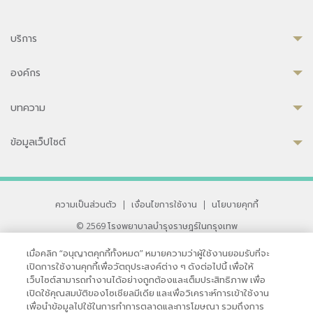
บริการ
องค์กร
บทความ
ข้อมูลเว็ปไซต์
ความเป็นส่วนตัว
|
เงื่อนไขการใช้งาน
|
นโยบายคุกกี้
© 2569 โรงพยาบาลบำรุงราษฎร์ในกรุงเทพ
ที่ได้รับการรับรองจาก JCI มาตรฐานโรงพยาบาลระดับสากล
เมื่อคลิก “อนุญาตคุกกี้ทั้งหมด” หมายความว่าผู้ใช้งานยอมรับที่จะ
33 สุขุมวิท ซอย 3 เขตวัฒนา กรุงเทพ 10110 ประเทศไทย
เปิดการใช้งานคุกกี้เพื่อวัตถุประสงค์ต่าง ๆ ดังต่อไปนี้ เพื่อให้
หากท่านมีข้อคิดเห็นหรือปัญหาในการใช้เว็บไซต์ของเรา
เว็บไซต์สามารถทำงานได้อย่างถูกต้องและเต็มประสิทธิภาพ เพื่อ
เปิดใช้คุณสมบัติของโซเชียลมีเดีย และเพื่อวิเคราะห์การเข้าใช้งาน
เพื่อนำข้อมูลไปใช้ในการทำการตลาดและการโฆษณา รวมถึงการ