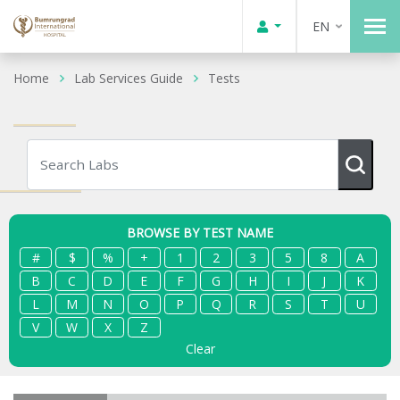
EN
Home
Lab Services Guide
Tests
BROWSE BY TEST NAME
#
$
%
+
1
2
3
5
8
A
B
C
D
E
F
G
H
I
J
K
L
M
N
O
P
Q
R
S
T
U
V
W
X
Z
Clear