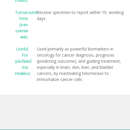
ภาชนะ):
Turnaround
Receive specimen to report within 10 working
Time
days
(ระยะ
เวลารอ
ผล):
Useful
Used primarily as powerful biomarkers in
For
oncology for cancer diagnosis, prognosis
(ประโยชน์
(predicting outcome), and guiding treatment,
การ
especially in brain, skin, liver, and bladder
ทดสอบ):
cancers, by reactivating telomerase to
immortalize cancer cells