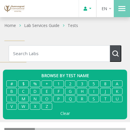
EN
Home
Lab Services Guide
Tests
BROWSE BY TEST NAME
#
$
%
+
1
2
3
5
8
A
B
C
D
E
F
G
H
I
J
K
L
M
N
O
P
Q
R
S
T
U
V
W
X
Z
Clear