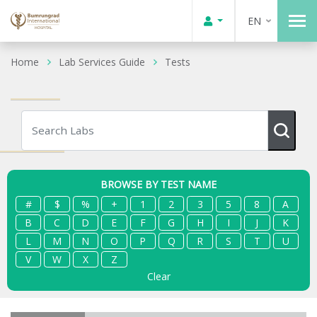
EN
Home
Lab Services Guide
Tests
BROWSE BY TEST NAME
#
$
%
+
1
2
3
5
8
A
B
C
D
E
F
G
H
I
J
K
L
M
N
O
P
Q
R
S
T
U
V
W
X
Z
Clear