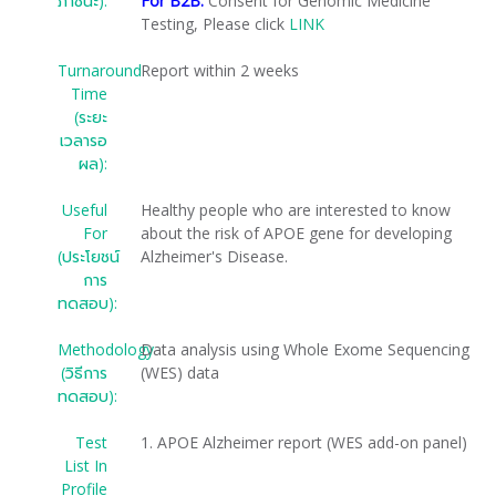
ภาชนะ):
For B2B:
Consent for Genomic Medicine
Testing, Please click
LINK
Turnaround
Report within 2 weeks
Time
(ระยะ
เวลารอ
ผล):
Useful
Healthy people who are interested to know
For
about the risk of APOE gene for developing
(ประโยชน์
Alzheimer's Disease.
การ
ทดสอบ):
Methodology
Data analysis using Whole Exome Sequencing
(วิธีการ
(WES) data
ทดสอบ):
Test
1. APOE Alzheimer report (WES add-on panel)
List In
Profile