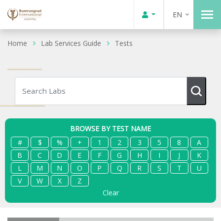
EN
Home
Lab Services Guide
Tests
BROWSE BY TEST NAME
#
$
%
+
1
2
3
5
8
A
B
C
D
E
F
G
H
I
J
K
L
M
N
O
P
Q
R
S
T
U
V
W
X
Z
Clear