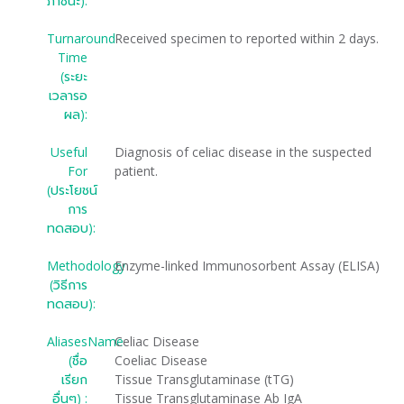
ภาชนะ):
Turnaround
Received specimen to reported within 2 days.
Time
(ระยะ
เวลารอ
ผล):
Useful
Diagnosis of celiac disease in the suspected
For
patient.
(ประโยชน์
การ
ทดสอบ):
Methodology
Enzyme-linked Immunosorbent Assay (ELISA)
(วิธีการ
ทดสอบ):
AliasesName
Celiac Disease
(ชื่อ
Coeliac Disease
เรียก
Tissue Transglutaminase (tTG)
อื่นๆ) :
Tissue Transglutaminase Ab IgA