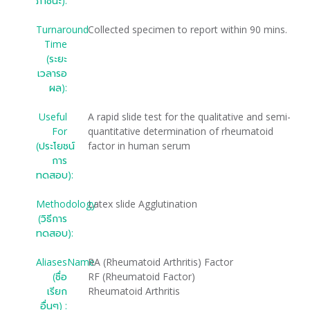
ภาชนะ):
Turnaround
Collected specimen to report within 90 mins.
Time
(ระยะ
เวลารอ
ผล):
Useful
A rapid slide test for the qualitative and semi-
For
quantitative determination of rheumatoid
(ประโยชน์
factor in human serum
การ
ทดสอบ):
Methodology
Latex slide Agglutination
(วิธีการ
ทดสอบ):
AliasesName
RA (Rheumatoid Arthritis) Factor
(ชื่อ
RF (Rheumatoid Factor)
เรียก
Rheumatoid Arthritis
อื่นๆ) :