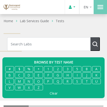
EN
Home
Lab Services Guide
Tests
BROWSE BY TEST NAME
#
$
%
+
1
2
3
5
8
A
B
C
D
E
F
G
H
I
J
K
L
M
N
O
P
Q
R
S
T
U
V
W
X
Z
Clear