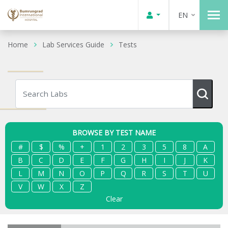
EN
Home
Lab Services Guide
Tests
BROWSE BY TEST NAME
#
$
%
+
1
2
3
5
8
A
B
C
D
E
F
G
H
I
J
K
L
M
N
O
P
Q
R
S
T
U
V
W
X
Z
Clear