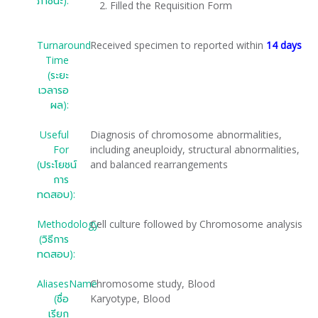
ภาชนะ):
Filled the Requisition Form
Turnaround
Received specimen to reported within
14 days
Time
(ระยะ
เวลารอ
ผล):
Useful
Diagnosis of chromosome abnormalities,
For
including aneuploidy, structural abnormalities,
(ประโยชน์
and balanced rearrangements
การ
ทดสอบ):
Methodology
Cell culture followed by Chromosome analysis
(วิธีการ
ทดสอบ):
AliasesName
Chromosome study, Blood
(ชื่อ
Karyotype, Blood
เรียก