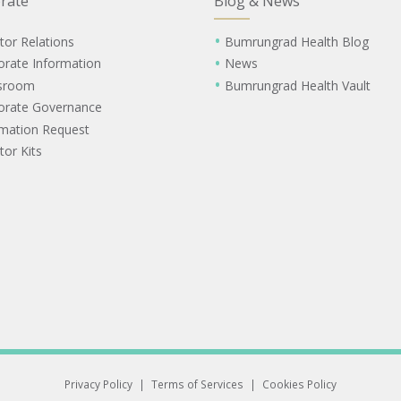
rate
Blog & News
tor Relations
Bumrungrad Health Blog
orate Information
News
sroom
Bumrungrad Health Vault
orate Governance
rmation Request
tor Kits
Privacy Policy
|
Terms of Services
|
Cookies Policy