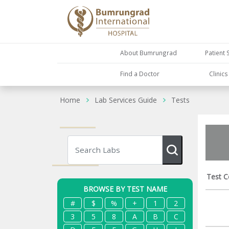
About Bumrungrad
Patient 
Find a Doctor
Clinic
Home
Lab Services Guide
Tests
Test C
BROWSE BY TEST NAME
#
$
%
+
1
2
3
5
8
A
B
C