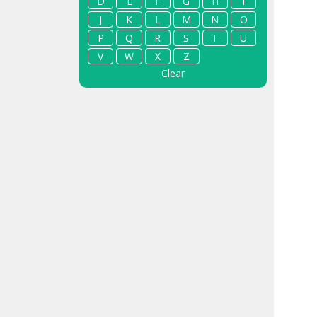
D
E
F
G
H
I
J
K
L
M
N
O
P
Q
R
S
T
U
V
W
X
Z
Clear