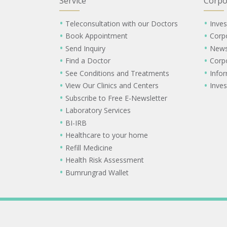
Service
Corpo
Teleconsultation with our Doctors
Inves
Book Appointment
Corp
Send Inquiry
New
Find a Doctor
Corp
See Conditions and Treatments
Info
View Our Clinics and Centers
Inves
Subscribe to Free E-Newsletter
Laboratory Services
BI-IRB
Healthcare to your home
Refill Medicine
Health Risk Assessment
Bumrungrad Wallet