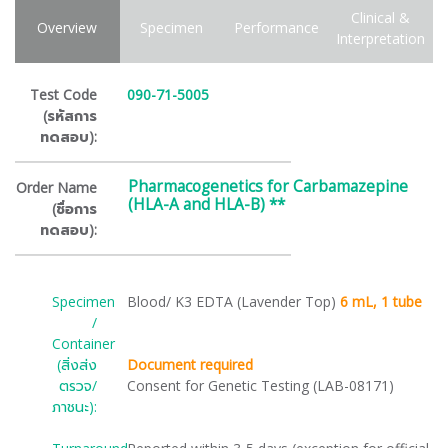
Clinical &
Overview
Specimen
Performance
Interpretation
Test Code
090-71-5005
(รหัสการ
ทดสอบ):
Pharmacogenetics for Carbamazepine
Order Name
(HLA-A and HLA-B) **
(ชื่อการ
ทดสอบ):
Specimen
Blood/ K3 EDTA (Lavender Top)
6 mL, 1
tube
/
Container
(สิ่งส่ง
Document required
ตรวจ/
Consent for Genetic Testing (LAB-08171)
ภาชนะ):