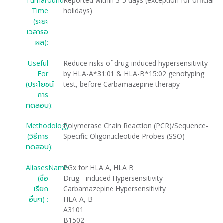
Turnaround
Reported within 3-5 days (exception for official
Time
holidays)
(ระยะ
เวลารอ
ผล):
Useful
Reduce risks of drug-induced hypersensitivity
For
by HLA-A*31:01 & HLA-B*15:02 genotyping
(ประโยชน์
test, before Carbamazepine therapy
การ
ทดสอบ):
Methodology
Polymerase Chain Reaction (PCR)/Sequence-
(วิธีการ
Specific Oligonucleotide Probes (SSO)
ทดสอบ):
AliasesName
PGx for HLA A, HLA B
(ชื่อ
Drug - induced Hypersensitivity
เรียก
Carbamazepine Hypersensitivity
อื่นๆ) :
HLA-A, B
A3101
B1502