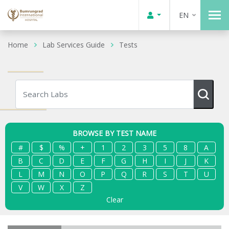
EN
Home
Lab Services Guide
Tests
BROWSE BY TEST NAME
#
$
%
+
1
2
3
5
8
A
B
C
D
E
F
G
H
I
J
K
L
M
N
O
P
Q
R
S
T
U
V
W
X
Z
Clear