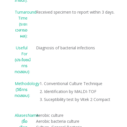
ภาชนะ):
Turnaround
Received specimen to report within 3 days.
Time
(ระยะ
เวลารอ
ผล):
Useful
Diagnosis of bacterial infections
For
(ประโยชน์
การ
ทดสอบ):
Methodology
Conventional Culture Technique
(วิธีการ
Identification by MALDI-TOF
ทดสอบ):
Suceptibility test by Vitek 2 Compact
AliasesName
Aerobic culture
(ชื่อ
Aerobic bacteria culture