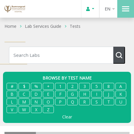
EN
Home
Lab Services Guide
Tests
BROWSE BY TEST NAME
#
$
%
+
1
2
3
5
8
A
B
C
D
E
F
G
H
I
J
K
L
M
N
O
P
Q
R
S
T
U
V
W
X
Z
Clear