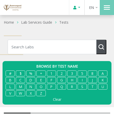
EN
Home
Lab Services Guide
Tests
BROWSE BY TEST NAME
#
$
%
+
1
2
3
5
8
A
B
C
D
E
F
G
H
I
J
K
L
M
N
O
P
Q
R
S
T
U
V
W
X
Z
Clear