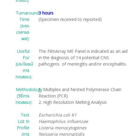
ภาชนะ):
Turnaround
3 hours
Time
(Specimen received to reported)
(ระยะ
เวลารอ
ผล):
Useful
The FilmArray ME Panel is indicated as an aid
For
in the diagnosis of 14 potential CNS
(ประโยชน์
pathogens of meningitis and/or encephalitis.
การ
ทดสอบ):
Methodology
1. Multiplex and Nested Polymerase Chain
(วิธีการ
Reaction (PCR)
ทดสอบ):
2. High Resolution Melting Analysis
Test
Escherichia coli K1
List In
Haemophilus influenzae
Profile
Listeria monocytogenes
(การ
Neisseria meningitidis