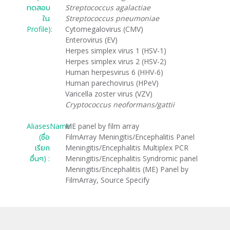
ทดสอบ
Streptococcus agalactiae
ใน
Streptococcus pneumoniae
Profile):
Cytomegalovirus (CMV)
Enterovirus (EV)
Herpes simplex virus 1 (HSV-1)
Herpes simplex virus 2 (HSV-2)
Human herpesvirus 6 (HHV-6)
Human parechovirus (HPeV)
Varicella zoster virus (VZV)
Cryptococcus neoformans/gattii
AliasesName
ME panel by film array
(ชื่อ
FilmArray Meningitis/Encephalitis Panel
เรียก
Meningitis/Encephalitis Multiplex PCR
อื่นๆ) :
Meningitis/Encephalitis Syndromic panel
Meningitis/Encephalitis (ME) Panel by
FilmArray, Source Specify