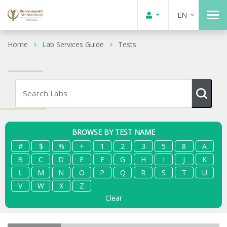
EN
Home
Lab Services Guide
Tests
BROWSE BY TEST NAME
#
$
%
+
1
2
3
5
8
A
B
C
D
E
F
G
H
I
J
K
L
M
N
O
P
Q
R
S
T
U
V
W
X
Z
Clear