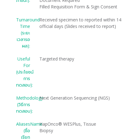
ภาชนะ):
Document Required
Filled Requisition Form & Sign Consent
Turnaround
Received specimen to reported within 14
Time
official days (Slides received to report)
(ระยะ
เวลารอ
ผล):
Useful
Targeted therapy
For
(ประโยชน์
การ
ทดสอบ):
Methodology
Next Generation Sequencing (NGS)
(วิธีการ
ทดสอบ):
AliasesName
HapOnco® WESPlus, Tissue
(ชื่อ
Biopsy
เรียก