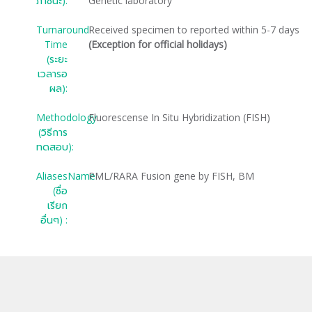
ภาชนะ):
Genetic laboratory
Turnaround
Received specimen to reported within 5-7 days
Time
(Exception for official holidays)
(ระยะ
เวลารอ
ผล):
Methodology
Fluorescense In Situ Hybridization (FISH)
(วิธีการ
ทดสอบ):
AliasesName
PML/RARA Fusion gene by FISH, BM
(ชื่อ
เรียก
อื่นๆ) :