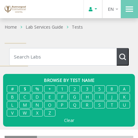
EN
Home
Lab Services Guide
Tests
BROWSE BY TEST NAME
#
$
%
+
1
2
3
5
8
A
B
C
D
E
F
G
H
I
J
K
L
M
N
O
P
Q
R
S
T
U
V
W
X
Z
Clear