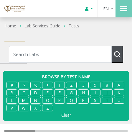
EN
Home
Lab Services Guide
Tests
BROWSE BY TEST NAME
#
$
%
+
1
2
3
5
8
A
B
C
D
E
F
G
H
I
J
K
L
M
N
O
P
Q
R
S
T
U
V
W
X
Z
Clear