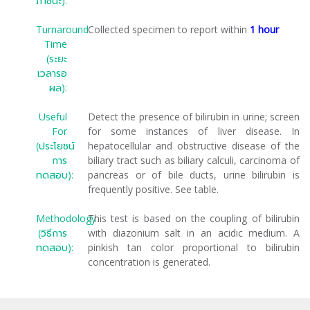
ภาชนะ):
Turnaround
Collected specimen to report within
1 hour
Time
(ระยะ
เวลารอ
ผล):
Useful
Detect the presence of bilirubin in urine; screen
For
for some instances of liver disease. In
(ประโยชน์
hepatocellular and obstructive disease of the
การ
biliary tract such as biliary calculi, carcinoma of
ทดสอบ):
pancreas or of bile ducts, urine bilirubin is
frequently positive. See table.
Methodology
This test is based on the coupling of bilirubin
(วิธีการ
with diazonium salt in an acidic medium. A
ทดสอบ):
pinkish tan color proportional to bilirubin
concentration is generated.