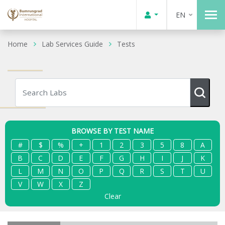
EN
Home
Lab Services Guide
Tests
BROWSE BY TEST NAME
#
$
%
+
1
2
3
5
8
A
B
C
D
E
F
G
H
I
J
K
L
M
N
O
P
Q
R
S
T
U
V
W
X
Z
Clear