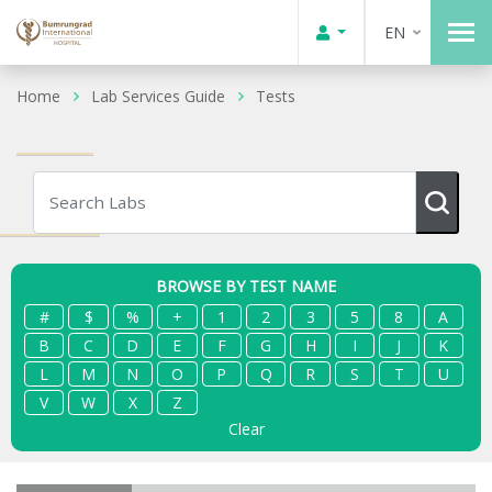
EN
Home
Lab Services Guide
Tests
BROWSE BY TEST NAME
#
$
%
+
1
2
3
5
8
A
B
C
D
E
F
G
H
I
J
K
L
M
N
O
P
Q
R
S
T
U
V
W
X
Z
Clear