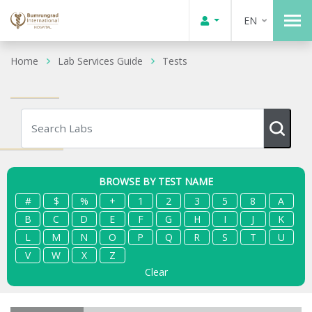
EN
Home
Lab Services Guide
Tests
BROWSE BY TEST NAME
#
$
%
+
1
2
3
5
8
A
B
C
D
E
F
G
H
I
J
K
L
M
N
O
P
Q
R
S
T
U
V
W
X
Z
Clear