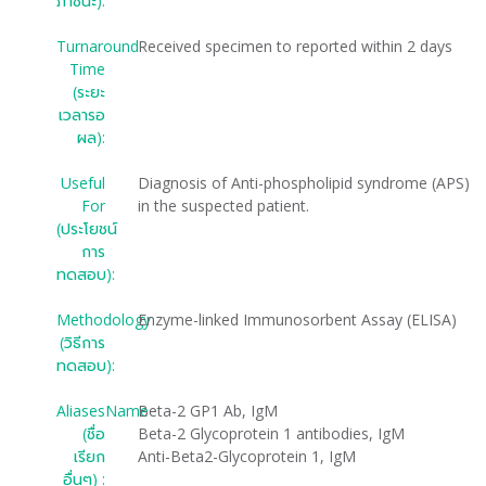
ภาชนะ):
Turnaround
Received specimen to reported within
2 days
Time
(ระยะ
เวลารอ
ผล):
Useful
Diagnosis of Anti-phospholipid syndrome (APS)
For
in the suspected patient.
(ประโยชน์
การ
ทดสอบ):
Methodology
Enzyme-linked Immunosorbent Assay (ELISA)
(วิธีการ
ทดสอบ):
AliasesName
Beta-2 GP1 Ab, IgM
(ชื่อ
Beta-2 Glycoprotein 1 antibodies, IgM
เรียก
Anti-Beta2-Glycoprotein 1, IgM
อื่นๆ) :