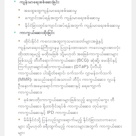
ကျန်းမာရေးစစ်ဆေးခြင်း
အထွေထွေကျန်းမာရေးစစ်ဆေးမှု
ကျောင်းအပ်ရန်အတွက် ကျန်းမာရေးစစ်ဆေးမှု
နိုင်ငံခြားတွင်ကျောင်းအပ်ရန်အတွက် ကျန်းမာရေးစစ်ဆေးမှု
ကာကွယ်ဆေးထိုးခြင်း
ထိုင်းနိုင်ငံ ကလေးအထူးကုသမားတော်များအဖွဲ့နှင့်
ကျန်းမာရေးဝန်ကြီးဌာနမှ ပြဌာန်းထားသော ကလေးများအားလုံး
ထိုးထားရမည့် မထိုးမဖြစ် သို့မဟုတ် အခြေခံကာကွယ်ဆေးများ
ဖြစ်သည့် တီဘီရောဂါကာကွယ်ဆေး (BCG)၊ ဆုံဆို့၊ မေးခိုင်နှင့်
ကြက်ညှာချောင်းဆိုးကာကွယ်ဆေး (DTaP)၊ ပိုလီယို
ကာကွယ်ဆေး၊ ပါးချိတ်ရောင်၊ ဝက်သက်၊ ဂျာမန်ဝက်သက်
(MMR)၊ အသည်းရောင်အသားဝါ ဘီပိုး ကာကွယ်ဆေး၊ ဂျပန်
ဦးနှောက်အမှေးရောင်ကာကွယ်ဆေးနှင့် ရေကျောက်
ကာကွယ်ဆေး။
ခုခံအားတိုးကာကွယ်ဆေးများဖြစ်သည့် သွေးတုပ်ကွေး ဘီ
ကာကွယ်ဆေး၊ ရိုတာဗိုင်းရပ်စ် ကာကွယ်ဆေး၊ တုပ်ကွေး
ကာကွယ်ဆေးနှင့် IPD ကာကွယ်ဆေး
မိမိနိုင်ငံသို့ ပြန်လည်သွားရောက်မည့် နိုင်ငံခြားသားကလေး
များ သို့မဟုတ် ခရီးထွက်မည့် ကလေးများအတွက် ကာကွယ်ဆေး
များ