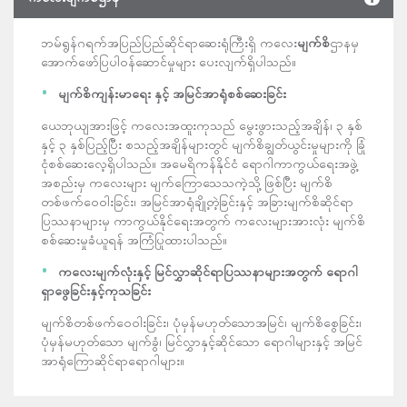
ဘမ်ရွန်ဂရက်အပြည်ပြည်ဆိုင်ရာဆေးရုံကြီးရှိ
ကလေး
မျက်စိ
ဌာနမှ
အောက်ဖော်ပြပါဝန်ဆောင်မှုများ ပေးလျက်ရှိပါသည်။
မျက်စိကျန်းမာရေး
နှင့်
အမြင်အာရုံစစ်ဆေးခြင်း
ယေဘုယျအားဖြင့် ကလေးအထူးကုသည် မွေးဖွားသည့်အချိန်၊ ၃ နှစ်
နှင့် ၃ နှစ်ပြည့်ပြီး စသည့်အချိန်များတွင် မျက်စိချွတ်ယွင်းမှုများကို ခြုံ
ငုံစစ်ဆေးလေ့ရှိပါသည်။ အမေရိကန်နိုင်ငံ ရောဂါကာကွယ်ရေးအဖွဲ့
အစည်းမှ ကလေးများ မျက်ကြောသေသကဲ့သို့ဖြစ်ပြီး မျက်စိ
တစ်ဖက်ဝေဝါးခြင်း၊ အမြင်အာရုံချို့တဲ့ခြင်းနှင့် အခြားမျက်စိဆိုင်ရာ
ပြဿနာများမှ ကာကွယ်နိုင်ရေးအတွက် ကလေးများအားလုံး မျက်စိ
စစ်ဆေးမှုခံယူရန် အကြံပြုထားပါသည်။
ကလေးမျက်လုံးနှင့်
မြင်လွှာဆိုင်ရာပြဿနာများအတွက်
ရောဂါ
ရှာဖွေခြင်းနှင့်ကုသခြင်း
မျက်စိတစ်ဖက်ဝေဝါးခြင်း၊ ပုံမှန်မဟုတ်သောအမြင်၊ မျက်စိစွေခြင်း၊
ပုံမှန်မဟုတ်သော မျက်ခွံ၊ မြင်လွှာနှင့်ဆိုင်သော ရောဂါများနှင့် အမြင်
အာရုံကြောဆိုင်ရာရောဂါများ။