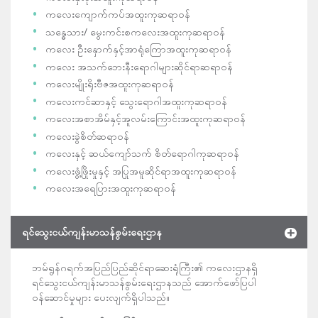
ကလေးကျောက်ကပ်အထူးကုဆရာဝန်
သန္ဓေသား/ မွေးကင်းစကလေးအထူးကုဆရာဝန်
ကလေး ဦးနှောက်နှင့်အာရုံကြောအထူးကုဆရာဝန်
ကလေး အသက်ဘေးနီးရောဂါများဆိုင်ရာဆရာဝန်
ကလေးမျိုးရိုးဗီဇအထူးကုဆရာဝန်
ကလေးကင်ဆာနှင့် သွေးရောဂါအထူးကုဆရာဝန်
ကလေးအစာအိမ်နှင့်အူလမ်းကြောင်းအထူးကုဆရာဝန်
ကလေးခွဲစိတ်ဆရာဝန်
ကလေးနှင့် ဆယ်ကျော်သက် စိတ်ရောဂါကုဆရာဝန်
ကလေးဖွံ့ဖြိုးမှုနှင့် အပြုအမူဆိုင်ရာအထူးကုဆရာဝန်
ကလေးအရေပြားအထူးကုဆရာဝန်
ရင်သွေးငယ်ကျန်းမာသန်စွမ်းရေးဌာန
ဘမ်ရွန်ဂရက်အပြည်ပြည်ဆိုင်ရာဆေးရုံကြီး၏ ကလေးဌာနရှိ
ရင်သွေးငယ်ကျန်းမာသန်စွမ်းရေးဌာနသည် အောက်ဖော်ပြပါ
ဝန်ဆောင်မှုများ ပေးလျက်ရှိပါသည်။