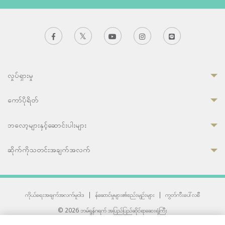
လှုပ်ရှားမှု
ကော်ပိုရိတ်
ဘလော့များနှင့်ဆောင်းပါးများ
ဆိုက်ကိုသတင်းအချက်အလက်
ကိုယ်ရေးအချက်အလက်မူဝါဒ
|
န်ဆောင်မှုများ၏စည်းမျဉ်းများ
|
ကွတ်ကီးပေါ်လစီ
© 2026 ဘမ်ရွန်ဂရက် အပြည်ပြည်ဆိုင်ရာဆေးရုံကြီး
တစ်ဦးကပူးတွဲကော်မရှင်အင်တာနေရှင်နယ် (JCI) အသိအမှတ်ပြုဆေးရုံ