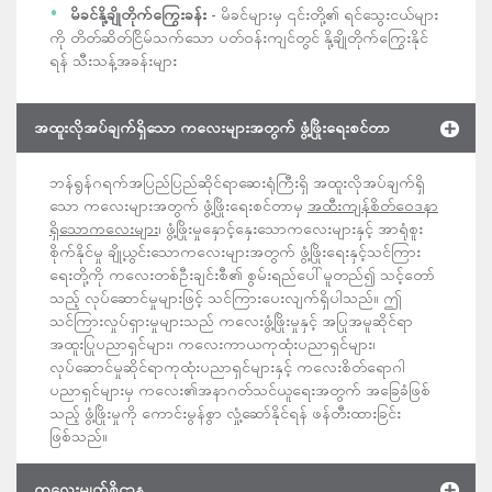
မိခင်နို့ချိုတိုက်ကြွေးခန်း
- မိခင်များမှ ၎င်းတို့၏ ရင်သွေးငယ်များ
ကို တိတ်ဆိတ်ငြိမ်သက်သော ပတ်ဝန်းကျင်တွင် နို့ချိုတိုက်ကြွေးနိုင်
ရန် သီးသန့်အခန်းများ
အထူးလိုအပ်ချက်ရှိသော ကလေးများအတွက် ဖွံ့ဖြိုးရေးစင်တာ
ဘန်ရွန်ဂရက်အပြည်ပြည်ဆိုင်ရာဆေးရုံကြီးရှိ အထူးလိုအပ်ချက်ရှိ
သော ကလေးများအတွက် ဖွံ့ဖြိုးရေးစင်တာမှ
အထီးကျန်စိတ်ဝေဒနာ
ရှိသောကလေးများ
၊ ဖွံ့ဖြိုးမှုနှောင့်နှေးသောကလေးများနှင့် အာရုံစူး
စိုက်နိုင်မှု ချို့ယွင်းသောကလေးများအတွက် ဖွံ့ဖြိုးရေးနှင့်သင်ကြား
ရေးတို့ကို ကလေးတစ်ဦးချင်းစီ၏ စွမ်းရည်ပေါ်မူတည်၍ သင့်တော်
သည့် လုပ်ဆောင်မှုများဖြင့် သင်ကြားပေးလျက်ရှိပါသည်။ ဤ
သင်ကြားလှုပ်ရှားမှုများသည် ကလေးဖွံ့ဖြိုးမှုနှင့် အပြုအမူဆိုင်ရာ
အထူးပြုပညာရှင်များ၊ ကလေးကာယကုထုံးပညာရှင်များ၊
လုပ်ဆောင်မှုဆိုင်ရာကုထုံးပညာရှင်များနှင့် ကလေးစိတ်ရောဂါ
ပညာရှင်များမှ ကလေး၏အနာဂတ်သင်ယူရေးအတွက် အခြေခံဖြစ်
သည့် ဖွံ့ဖြိုးမှုကို ကောင်းမွန်စွာ လှုံ့ဆော်နိုင်ရန် ဖန်တီးထားခြင်း
ဖြစ်သည်။
ကလေးမျက်စိဌာန