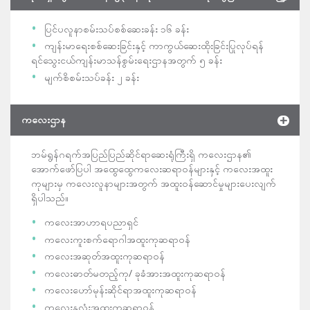
ပြင်ပလူနာစမ်းသပ်စစ်ဆေးခန်း ၁၆ ခန်း
ကျန်းမာရေးစစ်ဆေးခြင်းနှင့် ကာကွယ်ဆေးထိုးခြင်းပြုလုပ်ရန်
ရင်သွေးငယ်ကျန်းမာသန်စွမ်းရေးဌာနအတွက် ၅ ခန်း
မျက်စိစမ်းသပ်ခန်း ၂ ခန်း
ကလေးဌာန
ဘမ်ရွန်ဂရက်အပြည်ပြည်ဆိုင်ရာဆေးရုံကြီးရှိ ကလေးဌာန၏
အောက်ဖော်ပြပါ အထွေထွေကလေးဆရာဝန်များနှင့် ကလေးအထူး
ကုများမှ ကလေးလူနာများအတွက် အထူးဝန်ဆောင်မှုများပေးလျက်
ရှိပါသည်။
ကလေးအာဟာရပညာရှင်
ကလေးကူးစက်ရောဂါအထူးကုဆရာဝန်
ကလေးအဆုတ်အထူးကုဆရာဝန်
ကလေးဓာတ်မတည့်ကု/ ခုခံအားအထူးကုဆရာဝန်
ကလေးဟော်မုန်းဆိုင်ရာအထူးကုဆရာဝန်
ကလေးနှလုံးအထူးကုဆရာဝန်