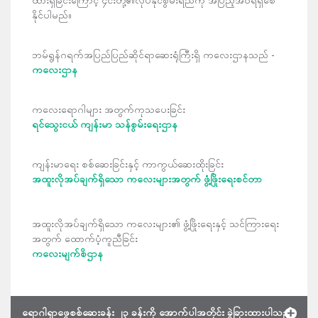
နိုင်ပါမည်။
ဘမ်ရွန်ဂရက်အပြည်ပြည်ဆိုင်ရာဆေးရုံကြီးရှိ ကလေးဌာနသည် -
ကလေးဌာန
ကလေးရောဂါများ အတွက်ကုသပေးခြင်း
ရင်သွေးငယ် ကျန်းမာ သန်စွမ်းရေးဌာန
ကျန်းမာရေး စစ်ဆေးခြင်းနှင့် ကာကွယ်ဆေးထိုးခြင်း
အထူးလိုအပ်ချက်ရှိသော ကလေးများအတွက် ဖွံ့ဖြိုးရေးစင်တာ
အထူးလိုအပ်ချက်ရှိသော ကလေးများ၏ ဖွံ့ဖြိုးရေးနှင့် သင်ကြားရေး
အတွက် ထောက်ပံ့ကူညီခြင်း
ကလေးမျက်စိဌာန
ရောဂါရှာဖွေစစ်ဆေးခန်း ၂၃ ခန်းကို အောက်ပါအတိုင်း ခွဲခြားထားပါသည်။