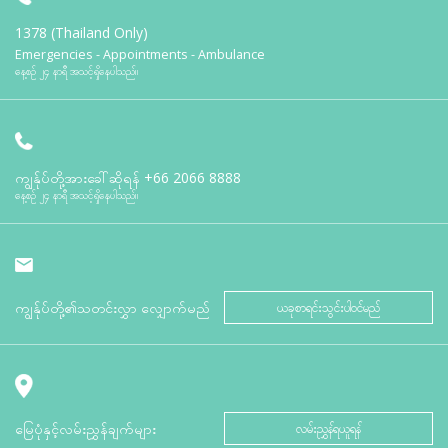
1378 (Thailand Only)
Emergencies - Appointments - Ambulance
နေ့စဉ် ၂၄ နာရီ အသင့်ရှိနေပါသည်။
ကျွန်ုပ်တို့အားခေါ်ဆိုရန်
+66 2066 8888
နေ့စဉ် ၂၄ နာရီ အသင့်ရှိနေပါသည်။
ကျွန်ုပ်တို့၏သတင်းလွှာ လျှောက်မည်
ယခုစာရင်းသွင်းပါဝင်မည်
မြေပုံနှင့်လမ်းညွှန်ချက်များ
လမ်းညွှန်ရယူရန်