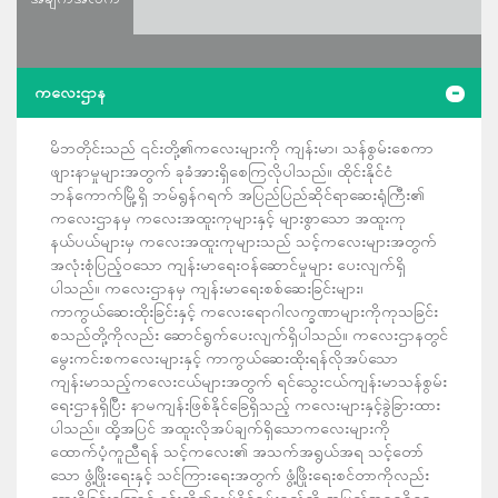
ကလေးဌာန
မိဘတိုင်းသည် ၎င်းတို့၏ကလေးများကို ကျန်းမာ၊ သန်စွမ်းစေကာ
ဖျားနာမှုများအတွက် ခုခံအားရှိစေကြလိုပါသည်။ ထိုင်းနိုင်ငံ
ဘန်ကောက်မြို့ရှိ ဘမ်ရွန်ဂရက် အပြည်ပြည်ဆိုင်ရာဆေးရုံကြီး၏
ကလေးဌာနမှ ကလေးအထူးကုများနှင့် များစွာသော အထူးကု
နယ်ပယ်များမှ ကလေးအထူးကုများသည် သင့်ကလေးများအတွက်
အလုံးစုံပြည့်ဝသော ကျန်းမာရေးဝန်ဆောင်မှုများ ပေးလျက်ရှိ
ပါသည်။ ကလေးဌာနမှ ကျန်းမာရေးစစ်ဆေးခြင်းများ၊
ကာကွယ်ဆေးထိုးခြင်းနှင့် ကလေးရောဂါလက္ခဏာများကိုကုသခြင်း
စသည်တို့ကိုလည်း ဆောင်ရွက်ပေးလျက်ရှိပါသည်။ ကလေးဌာနတွင်
မွေးကင်းစကလေးများနှင့် ကာကွယ်ဆေးထိုးရန်လိုအပ်သော
ကျန်းမာသည့်ကလေးငယ်များအတွက် ရင်သွေးငယ်ကျန်းမာသန်စွမ်း
ရေးဌာနရှိပြီး နာမကျန်းဖြစ်နိုင်ခြေရှိသည့် ကလေးများနှင့်ခွဲခြားထား
ပါသည်။ ထို့အပြင် အထူးလိုအပ်ချက်ရှိသောကလေးများကို
ထောက်ပံ့ကူညီရန် သင့်ကလေး၏ အသက်အရွယ်အရ သင့်တော်
သော ဖွံ့ဖြိုးရေးနှင့် သင်ကြားရေးအတွက် ဖွံ့ဖြိုးရေးစင်တာကိုလည်း
ထားရှိခြင်းကြောင့် ၄င်းတို့၏လုပ်နိုင်စွမ်းရည်ကို အပြည့်အဝရရှိစေ