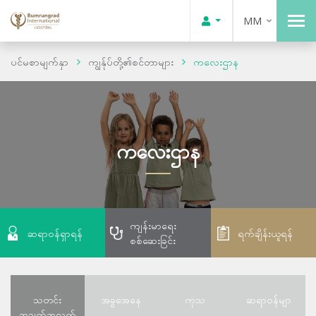
MM
ပင်မစာမျက်နှာ
ကျွန်ုပ်တို့၏စင်တာများ
ကလေးဌာန
ကလေးဌာန
ကျန်းမာရေး
ဆရာဝန်ရှာရန်
ရက်ချိန်းယူရန်
စစ်ဆေးခြင်း
သတင်း
အခွအေနေ
ကုသ
ဆရာဝန်မျာ
အချက်အလက်