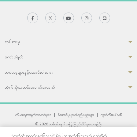
လှုပ်ရှားမှု
ကော်ပိုရိတ်
ဘလော့များနှင့်ဆောင်းပါးများ
ဆိုက်ကိုသတင်းအချက်အလက်
ကိုယ်ရေးအချက်အလက်မူဝါဒ
|
န်ဆောင်မှုများ၏စည်းမျဉ်းများ
|
ကွတ်ကီးပေါ်လစီ
© 2026 ဘမ်ရွန်ဂရက် အပြည်ပြည်ဆိုင်ရာဆေးရုံကြီး
တစ်ဦးကပူးတွဲကော်မရှင်အင်တာနေရှင်နယ် (JCI) အသိအမှတ်ပြုဆေးရုံ
“ကွတ်ကီးအားလုံးခွင့်ပြုသည်” နှိပ်ပါက အသုံးပြုသူသည် ဝက်ဆိုက်