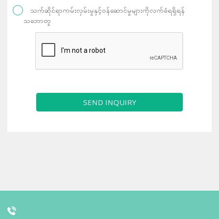
သက်ဆိုင်ရာကမ်းလှမ်းမှုနှင့်ဝန်ဆောင်မှုများကိုလက်ခံရရှိရန်
သဘောတူ
SEND INQUIRY