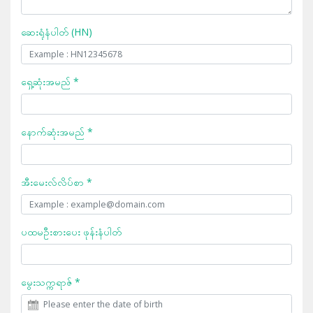
ဆေးရုံနံပါတ် (HN)
ရှေ့ဆုံးအမည် *
နောက်ဆုံးအမည် *
အီးမေးလ်လိပ်စာ *
ပထမဦးစားပေး ဖုန်းနံပါတ်
မွေးသက္ကရာဇ် *