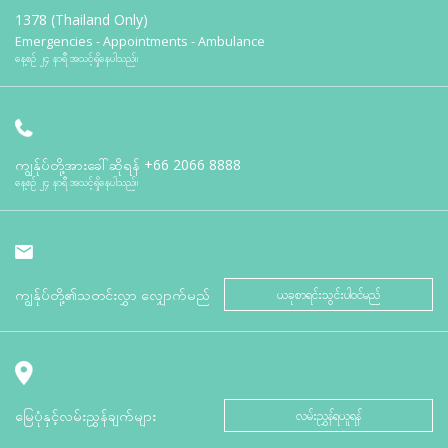
1378 (Thailand Only)
Emergencies - Appointments - Ambulance
နေ့စဉ် ၂၄ နာရီ အသင့်ရှိနေပါသည်။
ကျွန်ုပ်တို့အားခေါ်ဆိုရန်
+66 2066 8888
နေ့စဉ် ၂၄ နာရီ အသင့်ရှိနေပါသည်။
ကျွန်ုပ်တို့၏သတင်းလွှာ လျှောက်မည်
ယခုစာရင်းသွင်းပါဝင်မည်
မြေပုံနှင့်လမ်းညွှန်ချက်များ
လမ်းညွှန်ရယူရန်