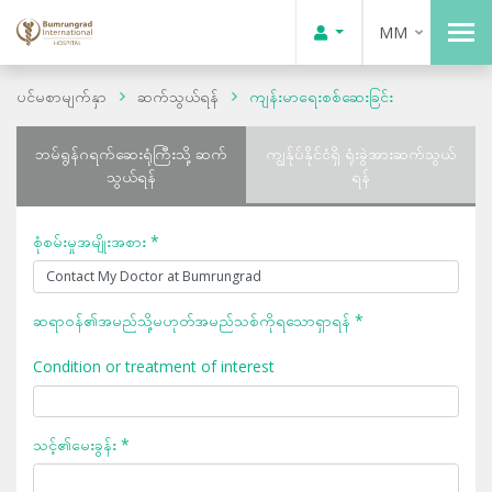
MM
ပင်မစာမျက်နှာ
ဆက်သွယ်ရန်
ကျန်းမာရေးစစ်ဆေးခြင်း
ဘမ်ရွန်ဂရက်ဆေးရုံကြီးသို့ ဆက်
ကျွန်ုပ်နိုင်ငံရှိ ရုံးခွဲအားဆက်သွယ်
သွယ်ရန်
ရန်
စုံစမ်းမှုအမျိုးအစား *
ဆရာဝန်၏အမည်သို့မဟုတ်အမည်သစ်ကိုရသောရှာရန် *
Condition or treatment of interest
သင့်၏မေးခွန်း *