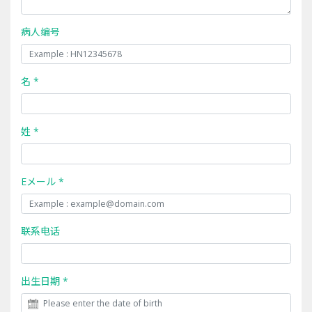
病人编号
名 *
姓 *
Eメール *
联系电话
出生日期 *