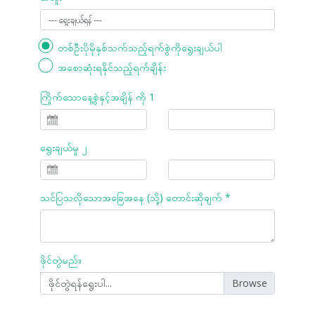
တစ်ဦးပိုမိုနှစ်သက်သည့်ရက်စွဲကိုရွေးချယ်ပါ
အစောဆုံးရနိုင်သည့်ရက်ချိန်း
ကြိုက်သောနေ့စွဲနှင့်အချိန် ကို 1
ရွေးချယ်မှု ၂
သင်ပြသလိုသောအခြေအနေ (သို့) တောင်းဆိုချက် *
ဖိုင်တွဲမည်။
ဖိုင်တွဲရန်ရွေးပါ...