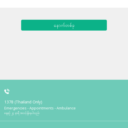
နောက်တစ်ခု
1378 (Thailand Only)
Emergencies - Appointments - Ambulance
နေ့စဉ် ၂၄ နာရီ အသင့်ရှိနေပါသည်။