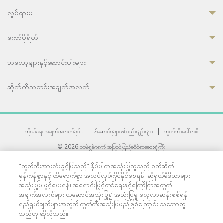
လှုပ်ရှားမှု
ကော်ပိုရိတ်
ဘလော့များနှင့်ဆောင်းပါးများ
ဆိုက်ကိုသတင်းအချက်အလက်
ကိုယ်ရေးအချက်အလက်မူဝါဒ
|
န်ဆောင်မှုများ၏စည်းမျဉ်းများ
|
ကွတ်ကီးပေါ်လစီ
© 2026 ဘမ်ရွန်ဂရက် အပြည်ပြည်ဆိုင်ရာဆေးရုံကြီး
တစ်ဦးကပူးတွဲကော်မရှင်အင်တာနေရှင်နယ် (JCI) အသိအမှတ်ပြုဆေးရုံ
“ကွတ်ကီးအားလုံးခွင့်ပြုသည်” နှိပ်ပါက အသုံးပြုသူသည် ဝက်ဆိုက်
33 Sukhumvit 3, Wattana, Bangkok 10110 Thailand.
မှန်ကန်စွာနှင့် ထိရောက်စွာ အလုပ်လုပ်ကိုင်နိုင်စေရန်၊ ဆိုရှယ်မီဒီယာများ
All rights reserved.
အသုံးပြုမှု ဖွင့်ပေးရန်၊ အရောင်းမြှင့်တင်ရေးနှင့်ကြော်ငြာအတွက်
အချက်အလက်များ ယူဆောင်အသုံးပြု၍ အသုံးပြုမှု လေ့လာဆန်းစစ်ရန်
ရည်ရွယ်ချက်များအတွက် ကွတ်ကီးအသုံးပြုမည်ဖြစ်ကြောင်း သဘောတူ
သည်ဟု ဆိုလိုသည်။