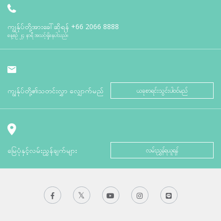
ကျွန်ုပ်တို့အားခေါ်ဆိုရန်
+66 2066 8888
နေ့စဉ် ၂၄ နာရီ အသင့်ရှိနေပါသည်။
ကျွန်ုပ်တို့၏သတင်းလွှာ လျှောက်မည်
ယခုစာရင်းသွင်းပါဝင်မည်
မြေပုံနှင့်လမ်းညွှန်ချက်များ
လမ်းညွှန်ရယူရန်