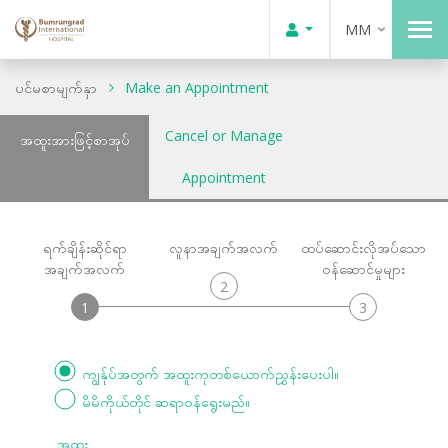
MM
ပင်မစာမျက်နှာ
Make an Appointment
Cancel or Manage
အထူးအားဖြင့်စာအုပ်
Appointment
ရက်ချိန်းဆိုင်ရာ
လူနာအချက်အလက်
ထပ်ဆောင်းလိုအပ်သော
အချက်အလက်
ဝန်ဆောင်မှုများ
2
1
3
ကျွန်ုပ်အတွက် အထူးကုတစ်ယောက်ညွှန်းပေးပါ။
မိမိကိုယ်တိုင် ဆရာဝန်ရွေးမည်။
အထူး