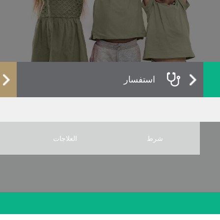
استفسار
شرط
العلاجات