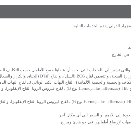
راد الدولي يقدم الخدمات التالية :
سة
 في الخارج
 والتي تشير إلى اللقاحات التى يجب أن يتلقاها جميع الأطفال حسب التكليف الص
الملكية لأطباء الأطفال من تايلاند و وزارة الصحة، و تتضمن لقاح BCG (السل)، و لقاح P
لقاح شلل الأطفال، و لقاح MMR (النكاف والحصبة والحصبة الألمانية) ، لقاح الته
لعودة إلى بلادهم أو السفر الى أي مكان آخر
أمهات لإرضاع أطفالهن في جو هادئ ومريح.