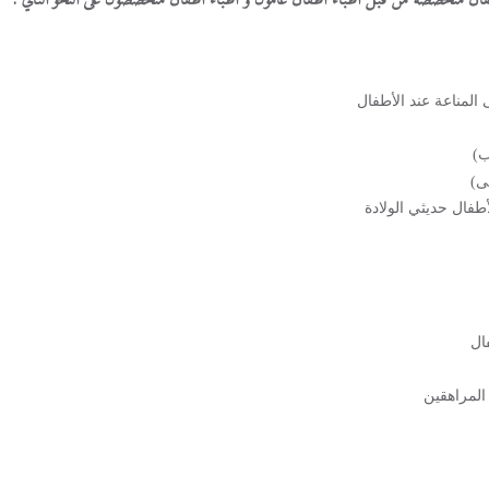
المناعة عند الأطفال
ب)
لى)
أطفال حديثي الولادة
فال
 المراهقين