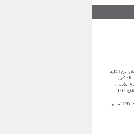
ادر عن الكلية
DTa (الخناق والكزاز والسعال الديكي) ،
اب الكبد الوبائي B، لقاح التهاب الدماغ الياباني،
ولقاح التطعيمات التكميلية ، مثل لقاح Hib (Haemophilus influenzae نوع B) ، لقاح فيروس الروتا، لقاح الإنفلونزا، و لقاح IPD
التطعيمات التكميلية ، مثل لقاح Hib (Haemophilus influenzae نوع B) ، لقاح فيروس الروتا، لقاح الإنفلونزا، و لقاح IPD (مرض