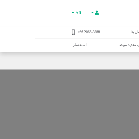
AR
ل بنا
8888 2066 66+
تحديد موعد
استفسار