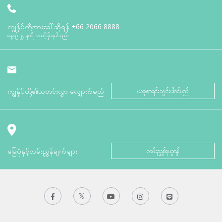
ကျွန်ုပ်တို့အားခေါ်ဆိုရန်
+66 2066 8888
နေ့စဉ် ၂၄ နာရီ အသင့်ရှိနေပါသည်။
ကျွန်ုပ်တို့၏သတင်းလွှာ လျှောက်မည်
ယခုစာရင်းသွင်းပါဝင်မည်
မြေပုံနှင့်လမ်းညွှန်ချက်များ
လမ်းညွှန်ရယူရန်