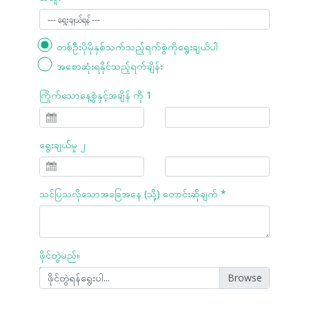
တစ်ဦးပိုမိုနှစ်သက်သည့်ရက်စွဲကိုရွေးချယ်ပါ
အစောဆုံးရနိုင်သည့်ရက်ချိန်း
ကြိုက်သောနေ့စွဲနှင့်အချိန် ကို 1
ရွေးချယ်မှု ၂
သင်ပြသလိုသောအခြေအနေ (သို့) တောင်းဆိုချက် *
ဖိုင်တွဲမည်။
ဖိုင်တွဲရန်ရွေးပါ...