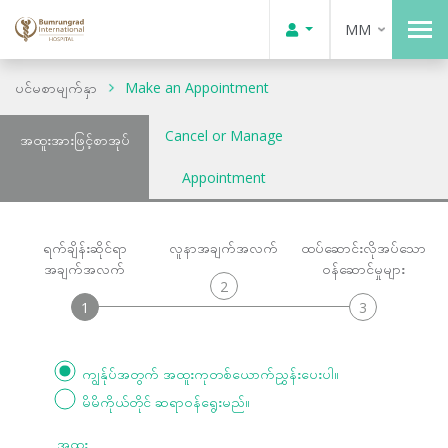
MM
ပင်မစာမျက်နှာ
Make an Appointment
Cancel or Manage
အထူးအားဖြင့်စာအုပ်
Appointment
ရက်ချိန်းဆိုင်ရာ
လူနာအချက်အလက်
ထပ်ဆောင်းလိုအပ်သော
အချက်အလက်
ဝန်ဆောင်မှုများ
2
1
3
ကျွန်ုပ်အတွက် အထူးကုတစ်ယောက်ညွှန်းပေးပါ။
မိမိကိုယ်တိုင် ဆရာဝန်ရွေးမည်။
အထူး