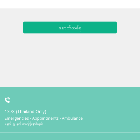
နောက်တစ်ခု
1378 (Thailand Only)
Emergencies - Appointments - Ambulance
နေ့စဉ် ၂၄ နာရီ အသင့်ရှိနေပါသည်။