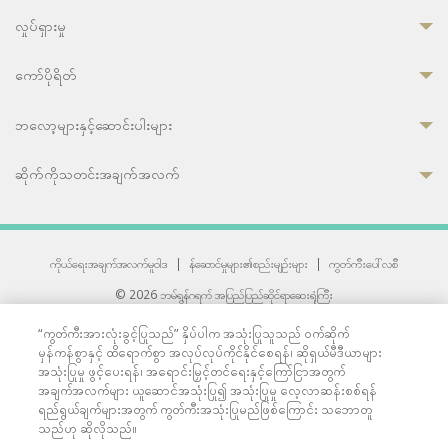
လှုပ်ရှားမှု
ကော်ပိုရိတ်
ဘလော့များနှင့်ဆောင်းပါးများ
ဆိုက်ကိုသတင်းအချက်အလက်
ကိုယ်ရေးအချက်အလက်မူဝါဒ
|
န်ဆောင်မှုများ၏စည်းမျဉ်းများ
|
ကွတ်ကီးပေါ်လစီ
© 2026 ဘမ်ရွန်ဂရက် အပြည်ပြည်ဆိုင်ရာဆေးရုံကြီး
တစ်ဦးကပူးတွဲကော်မရှင်အင်တာနေရှင်နယ် (JCI) အသိအမှတ်ပြုဆေးရုံ
“ကွတ်ကီးအားလုံးခွင့်ပြုသည်” နှိပ်ပါက အသုံးပြုသူသည် ဝက်ဆိုက်
33 Sukhumvit 3, Wattana, Bangkok 10110 Thailand.
မှန်ကန်စွာနှင့် ထိရောက်စွာ အလုပ်လုပ်ကိုင်နိုင်စေရန်၊ ဆိုရှယ်မီဒီယာများ
All rights reserved.
အသုံးပြုမှု ဖွင့်ပေးရန်၊ အရောင်းမြှင့်တင်ရေးနှင့်ကြော်ငြာအတွက်
အချက်အလက်များ ယူဆောင်အသုံးပြု၍ အသုံးပြုမှု လေ့လာဆန်းစစ်ရန်
ရည်ရွယ်ချက်များအတွက် ကွတ်ကီးအသုံးပြုမည်ဖြစ်ကြောင်း သဘောတူ
သည်ဟု ဆိုလိုသည်။