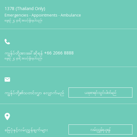
1378 (Thailand Only)
Emergencies - Appointments - Ambulance
နေ့စဉ် ၂၄ နာရီ အသင့်ရှိနေပါသည်။
ကျွန်ုပ်တို့အားခေါ်ဆိုရန်
+66 2066 8888
နေ့စဉ် ၂၄ နာရီ အသင့်ရှိနေပါသည်။
ကျွန်ုပ်တို့၏သတင်းလွှာ လျှောက်မည်
ယခုစာရင်းသွင်းပါဝင်မည်
မြေပုံနှင့်လမ်းညွှန်ချက်များ
လမ်းညွှန်ရယူရန်