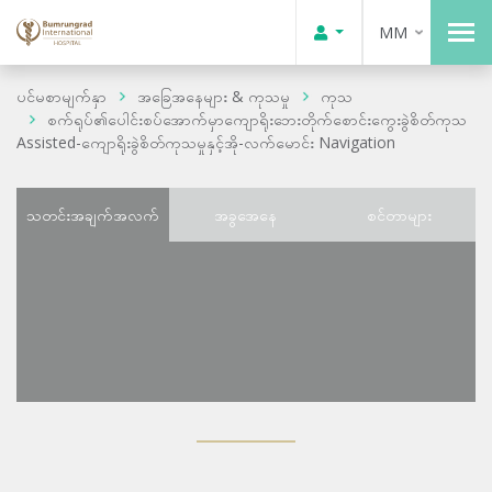
MM
ပင်မစာမျက်နှာ
အခြေအနေများ & ကုသမှု
ကုသ
စက်ရုပ်၏ပေါင်းစပ်အောက်မှာကျောရိုးဘေးတိုက်စောင်းကွေးခွဲစိတ်ကုသ
Assisted-ကျောရိုးခွဲစိတ်ကုသမှုနှင့်အို-လက်မောင်း Navigation
သတင်းအချက်အလက်
အခွအေနေ
စင်တာများ