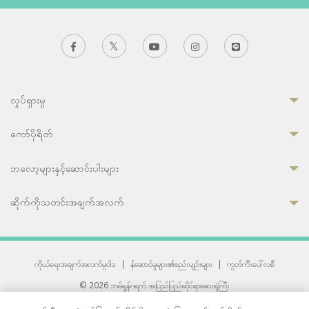
လှုပ်ရှားမှု
ကော်ပိုရိတ်
ဘလော့များနှင့်ဆောင်းပါးများ
ဆိုက်ကိုသတင်းအချက်အလက်
ကိုယ်ရေးအချက်အလက်မူဝါဒ
|
န်ဆောင်မှုများ၏စည်းမျဉ်းများ
|
ကွတ်ကီးပေါ်လစီ
© 2026 ဘမ်ရွန်ဂရက် အပြည်ပြည်ဆိုင်ရာဆေးရုံကြီး
တစ်ဦးကပူးတွဲကော်မရှင်အင်တာနေရှင်နယ် (JCI) အသိအမှတ်ပြုဆေးရုံ