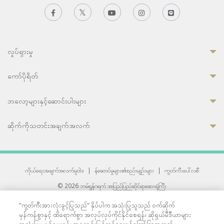
လှုပ်ရှားမှု
ကော်ပိုရိတ်
ဘလော့များနှင့်ဆောင်းပါးများ
ဆိုက်ကိုသတင်းအချက်အလက်
ကိုယ်ရေးအချက်အလက်မူဝါဒ
|
န်ဆောင်မှုများ၏စည်းမျဉ်းများ
|
ကွတ်ကီးပေါ်လစီ
© 2026 ဘမ်ရွန်ဂရက် အပြည်ပြည်ဆိုင်ရာဆေးရုံကြီး
တစ်ဦးကပူးတွဲကော်မရှင်အင်တာနေရှင်နယ် (JCI) အသိအမှတ်ပြုဆေးရုံ
“ကွတ်ကီးအားလုံးခွင့်ပြုသည်” နှိပ်ပါက အသုံးပြုသူသည် ဝက်ဆိုက်
33 Sukhumvit 3, Wattana, Bangkok 10110 Thailand.
မှန်ကန်စွာနှင့် ထိရောက်စွာ အလုပ်လုပ်ကိုင်နိုင်စေရန်၊ ဆိုရှယ်မီဒီယာများ
All rights reserved.