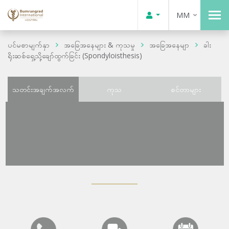
MM
ပင်မစာမျက်နှာ
အခြေအနေများ & ကုသမှု
အခြေအနေမျာ
ခါး
ရိုးဆစ်ရှေ့သို့ချော်ထွက်ခြင်း (Spondyloisthesis)
သတင်းအချက်အလက်
ကုသ
စင်တာများ