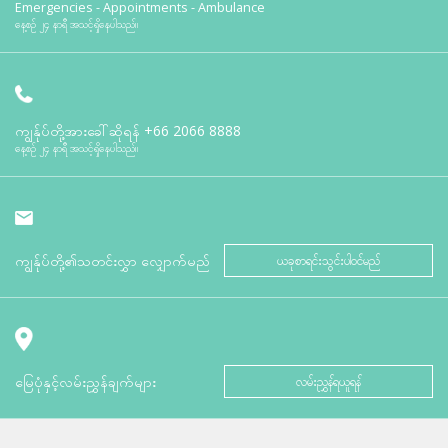
Emergencies - Appointments - Ambulance
နေ့စဉ် ၂၄ နာရီ အသင့်ရှိနေပါသည်။
ကျွန်ုပ်တို့အားခေါ်ဆိုရန်
+66 2066 8888
နေ့စဉ် ၂၄ နာရီ အသင့်ရှိနေပါသည်။
ကျွန်ုပ်တို့၏သတင်းလွှာ လျှောက်မည်
ယခုစာရင်းသွင်းပါဝင်မည်
မြေပုံနှင့်လမ်းညွှန်ချက်များ
လမ်းညွှန်ရယူရန်