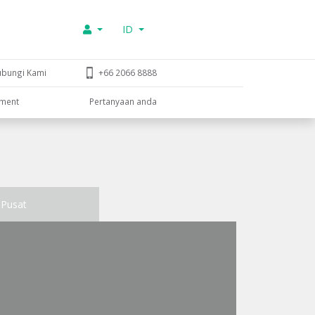
ID
ubungi Kami
+66 2066 8888
tment
Pertanyaan anda
Pusat