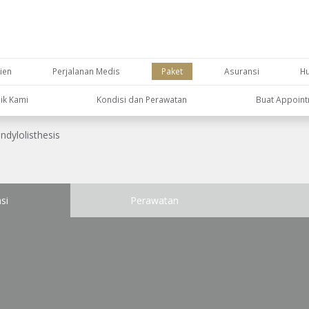
ien
Perjalanan Medis
Paket
Asuransi
H
nik Kami
Kondisi dan Perawatan
Buat Appoin
ndylolisthesis
si
Perawatan