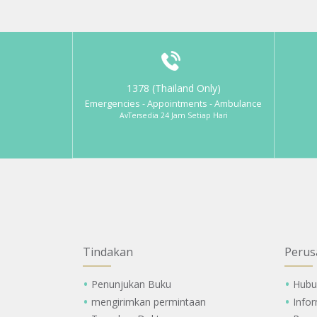
1378 (Thailand Only)
Emergencies - Appointments - Ambulance
AvTersedia 24 Jam Setiap Hari
Tindakan
Perus
Penunjukan Buku
Hubu
mengirimkan permintaan
Info