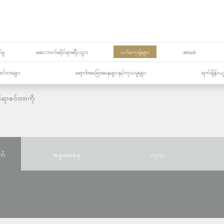
မှု
ဆေးဘက်ဆိုင်ရာခရီးသွား
ပက်ကေ့ချ်များ
အာမခံ
့၏စင်တာများ
ရောဂါအခြေအနေများနှင့်ကုသမှုများ
ရက်ချိန်းယ
်ရာစင်တာကို
က်
အခွအေနေ
ကုသ