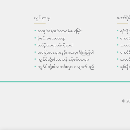
လှုပ်ရှားမှု
ကော်ပို
စာအုပ်ခန့်အပ်တာဝန်ပေးခြင်း
ရင်းနှ
စုံစမ်းစစ်ဆေးရေး
ကော်
တစ်ဦးဆရာဝန်ကိုရှာပါ
သတင်
အခြေအနေများနှင့်ကုသမှုကိုကြည့်ပါ
ကော်ပိ
ကျွန်ုပ်တို့၏ဆေးခန်းနှင့်စင်တာမျာ
သတင်
ကျွန်ုပ်တို့၏သတင်းလွှာ လျှောက်မည်
ရင်းနှီ
© 202