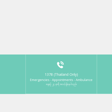
1378 (Thailand Only)
Emergencies - Appointments - Ambulance
နေ့စဉ် ၂၄ နာရီ အသင့်ရှိနေပါသည်။