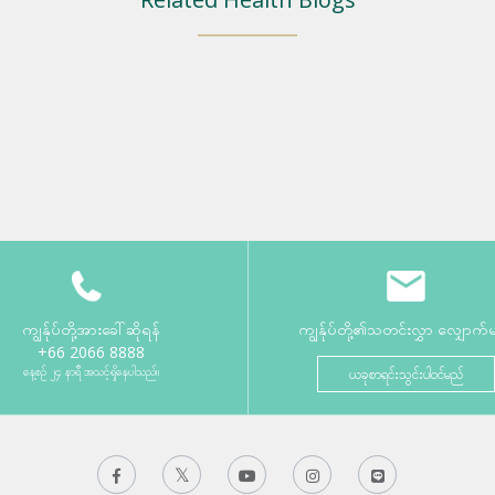
ကျွန်ုပ်တို့အားခေါ်ဆိုရန်
ကျွန်ုပ်တို့၏သတင်းလွှာ လျှောက်
+66 2066 8888
နေ့စဉ် ၂၄ နာရီ အသင့်ရှိနေပါသည်။
ယခုစာရင်းသွင်းပါဝင်မည်