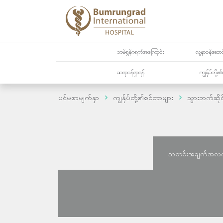
ဘမ်ရွန်ဂရက်အကြောင်း
လူနာဝန်ဆောင်
ဆရာဝန်ရှာရန်
ကျွန်ုပ်တို
ပင်မစာမျက်နှာ
ကျွန်ုပ်တို့၏စင်တာများ
သွားဘက်ဆိုင
သတင်းအချက်အလ