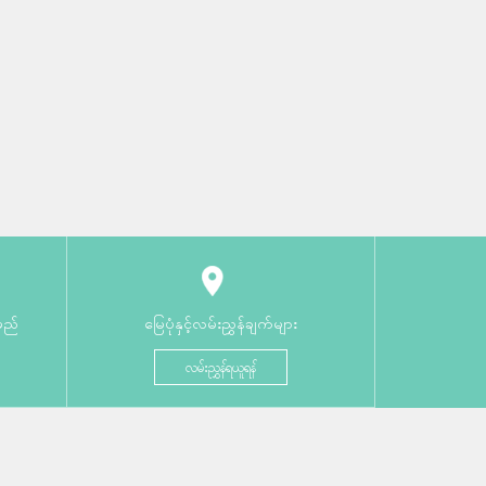
မည်
မြေပုံနှင့်လမ်းညွှန်ချက်များ
လမ်းညွှန်ရယူရန်