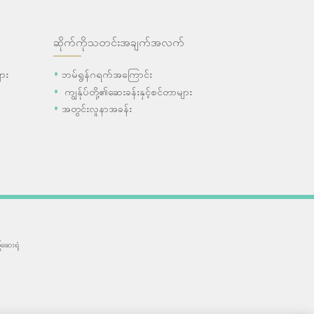
ဆိုက်ကိုသတင်းအချက်အလက်
ား
ဘမ်ရွန်ဂရက်အကြောင်း
ကျွန်ုပ်တို့၏ဆေးခန်းနှင့်စင်တာများ
အတွင်းလူနာအခန်း
ဆေးရုံ