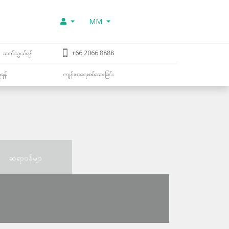
MM
ဆက်သွယ်ရန်
+66 2066 8888
ူရန်
ကျန်းမာရေးစစ်ဆေးခြင်း
ဆရာဝန်မျာ