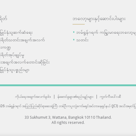
ရိတ်
ဘလော့များနှင့်ဆောင်းပါးများ
ီးမြှုပ်နှံသူဆက်ဆံရေး
ဘမ်ရွန်ဂရက် ကနျြးမာရေးဘလော့မျ
ပိုရိတ်သတင်းအချက်အလက်
သတင်း
းကဏ္ဍ
ုရိတ်အုပ်ချုပ်မှု
းအချက်အလက်တောင်းဆိုခြင်း
းမြှုပ်နှံသူပစ္စည်းမျာ
ကိုယ်ရေးအချက်အလက်မူဝါဒ
|
န်ဆောင်မှုများ၏စည်းမျဉ်းများ
|
ကွတ်ကီးပေါ်လစီ
6 ဘမ်ရွန်ဂရက် အပြည်ပြည်ဆိုင်ရာဆေးရုံကြီး
တစ်ဦးကပူးတွဲကော်မရှင်အင်တာနေရှင်နယ် (JCI) အသိအမှတ်ပြု
33 Sukhumvit 3, Wattana, Bangkok 10110 Thailand.
All rights reserved.