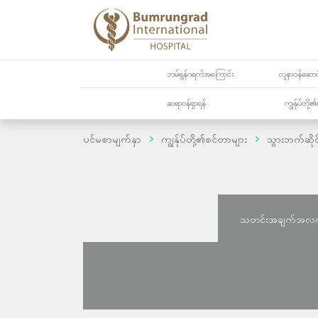
ဘမ်ရွန်ဂရက်အကြောင်း
လူနာဝန်ဆောင်
ဆရာဝန်ရှာရန်
ကျွန်ုပ်တို
ပင်မစာမျက်နှာ
ကျွန်ုပ်တို့၏စင်တာများ
သွားဘက်ဆိုင
သတင်းအချက်အလ