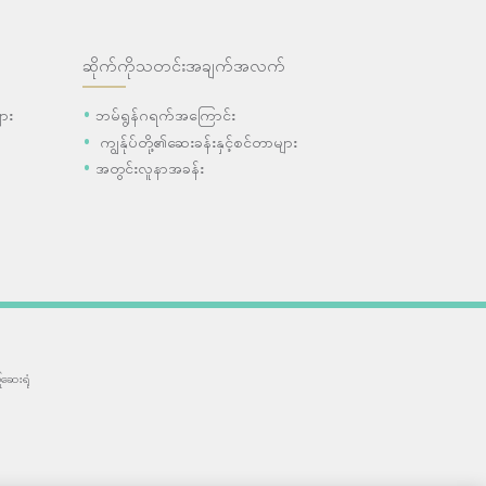
ဆိုက်ကိုသတင်းအချက်အလက်
ား
ဘမ်ရွန်ဂရက်အကြောင်း
ကျွန်ုပ်တို့၏ဆေးခန်းနှင့်စင်တာများ
အတွင်းလူနာအခန်း
ဆေးရုံ