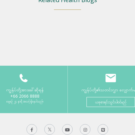
ကျွန်ုပ်တို့အားခေါ်ဆိုရန်
ကျွန်ုပ်တို့၏သတင်းလွှာ လျှောက်
+66 2066 8888
နေ့စဉ် ၂၄ နာရီ အသင့်ရှိနေပါသည်။
ယခုစာရင်းသွင်းပါဝင်မည်