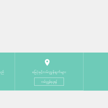
မည်
မြေပုံနှင့်လမ်းညွှန်ချက်များ
လမ်းညွှန်ရယူရန်