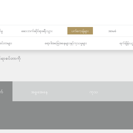
မှု
ဆေးဘက်ဆိုင်ရာခရီးသွား
ပက်ကေ့ချ်များ
အာမခံ
့၏စင်တာများ
ရောဂါအခြေအနေများနှင့်ကုသမှုများ
ရက်ချိန်းယ
်ရာစင်တာကို
က်
အခွအေနေ
ကုသ