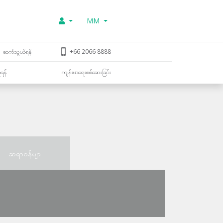
MM
ဆက်သွယ်ရန်
+66 2066 8888
ူရန်
ကျန်းမာရေးစစ်ဆေးခြင်း
ဆရာဝန်မျာ