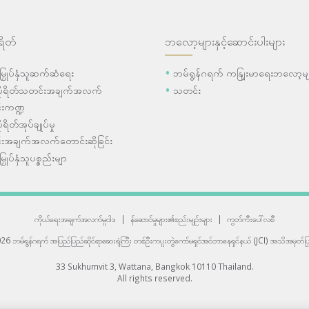
ရိတ်
ဘလော့များနှင့်ဆောင်းပါးများ
ီးမြှုပ်နှံသူဆက်ဆံရေး
ဘမ်ရွန်ဂရက် ကနျြးမာရေးဘလော့မျ
ပိုရိတ်သတင်းအချက်အလက်
သတင်း
းကဏ္ဍ
ုရိတ်အုပ်ချုပ်မှု
းအချက်အလက်တောင်းဆိုခြင်း
းမြှုပ်နှံသူပစ္စည်းမျာ
ကိုယ်ရေးအချက်အလက်မူဝါဒ
|
န်ဆောင်မှုများ၏စည်းမျဉ်းများ
|
ကွတ်ကီးပေါ်လစီ
6 ဘမ်ရွန်ဂရက် အပြည်ပြည်ဆိုင်ရာဆေးရုံကြီး
တစ်ဦးကပူးတွဲကော်မရှင်အင်တာနေရှင်နယ် (JCI) အသိအမှတ်ပြု
33 Sukhumvit 3, Wattana, Bangkok 10110 Thailand.
All rights reserved.