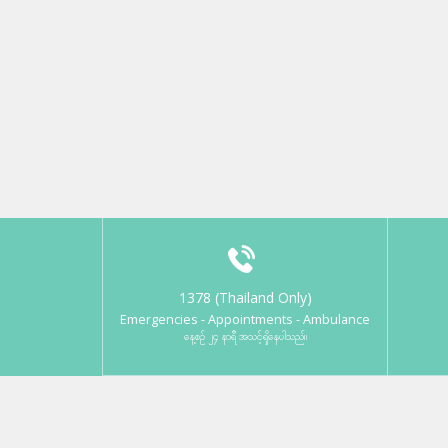
1378 (Thailand Only)
Emergencies - Appointments - Ambulance
နေ့စဉ် ၂၄ နာရီ အသင့်ရှိနေပါသည်။