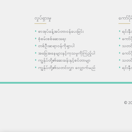
လှုပ်ရှားမှု
ကော်ပို
စာအုပ်ခန့်အပ်တာဝန်ပေးခြင်း
ရင်းနှ
စုံစမ်းစစ်ဆေးရေး
ကော်
တစ်ဦးဆရာဝန်ကိုရှာပါ
သတင်
အခြေအနေများနှင့်ကုသမှုကိုကြည့်ပါ
ကော်ပိ
ကျွန်ုပ်တို့၏ဆေးခန်းနှင့်စင်တာမျာ
သတင်
ကျွန်ုပ်တို့၏သတင်းလွှာ လျှောက်မည်
ရင်းနှီ
© 202