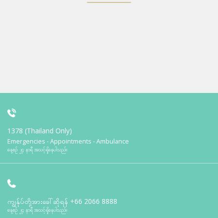
1378 (Thailand Only)
Emergencies - Appointments - Ambulance
နေ့စဉ် ၂၄ နာရီ အသင့်ရှိနေပါသည်။
ကျွန်ုပ်တို့အားခေါ်ဆိုရန်
+66 2066 8888
နေ့စဉ် ၂၄ နာရီ အသင့်ရှိနေပါသည်။