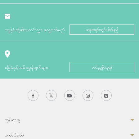
ကျွန်ုပ်တို့၏သတင်းလွှာ လျှောက်မည်
ယခုစာရင်းသွင်းပါဝင်မည်
မြေပုံနှင့်လမ်းညွှန်ချက်များ
လမ်းညွှန်ရယူရန်
လှုပ်ရှားမှု
ကော်ပိုရိတ်