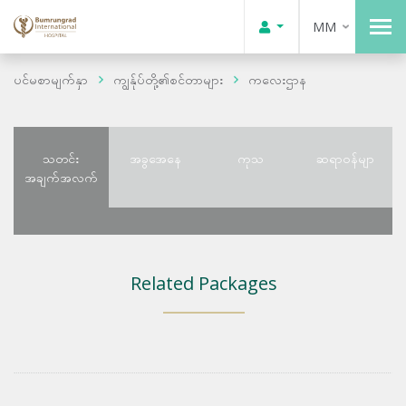
MM
ပင်မစာမျက်နှာ
ကျွန်ုပ်တို့၏စင်တာများ
ကလေးဌာန
သတင်း
အခွအေနေ
ကုသ
ဆရာဝန်မျာ
အချက်အလက်
Related Packages