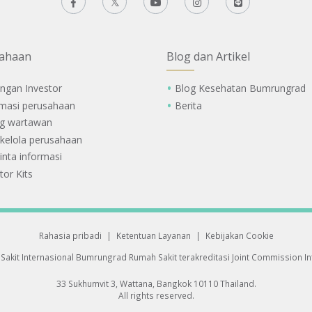
ahaan
Blog dan Artikel
ngan Investor
Blog Kesehatan Bumrungrad
rmasi perusahaan
Berita
g wartawan
 kelola perusahaan
nta informasi
tor Kits
Rahasia pribadi
|
Ketentuan Layanan
|
Kebijakan Cookie
Sakit Internasional Bumrungrad
Rumah Sakit terakreditasi Joint Commission Int
33 Sukhumvit 3, Wattana, Bangkok 10110 Thailand.
All rights reserved.