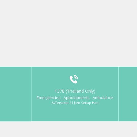
1378 (Thailand Only)
Emergencies - Appointments - Ambulance
AvTersedia 24 Jam Setiap Hari