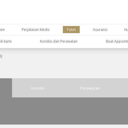
ien
Perjalanan Medis
Paket
Asuransi
H
nik Kami
Kondisi dan Perawatan
Buat Appoin
i)
Kondisi
Perawatan