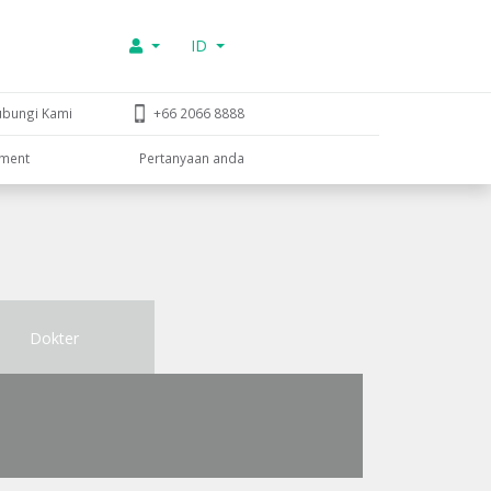
ID
ubungi Kami
+66 2066 8888
tment
Pertanyaan anda
Dokter