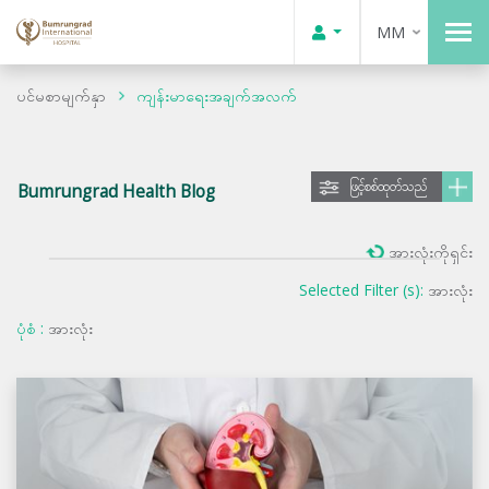
MM
ပင်မစာမျက်နှာ
ကျန်းမာရေးအချက်အလက်
ဖြင့်စစ်ထုတ်သည်
Bumrungrad Health Blog
အားလုံးကိုရှင်း
Selected Filter (s):
အားလုံး
ပုံစံ :
အားလုံး