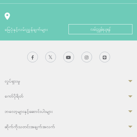
မြေပုံနှင့်လမ်းညွှန်ချက်များ
လမ်းညွှန်ရယူရန်
လှုပ်ရှားမှု
ကော်ပိုရိတ်
ဘလော့များနှင့်ဆောင်းပါးများ
ဆိုက်ကိုသတင်းအချက်အလက်