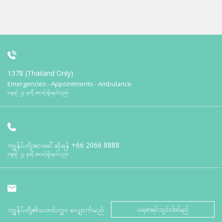
1378 (Thailand Only)
Emergencies - Appointments - Ambulance
နေ့စဉ် ၂၄ နာရီ အသင့်ရှိနေပါသည်။
ကျွန်ုပ်တို့အားခေါ်ဆိုရန်
+66 2066 8888
နေ့စဉ် ၂၄ နာရီ အသင့်ရှိနေပါသည်။
ကျွန်ုပ်တို့၏သတင်းလွှာ လျှောက်မည်
ယခုစာရင်းသွင်းပါဝင်မည်