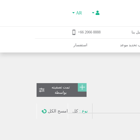
AR
ل بنا
8888 2066 66+
تحديد موعد
استفسار
تمت تصفيته
بواسطة
نوع :
كل
امسح الكل