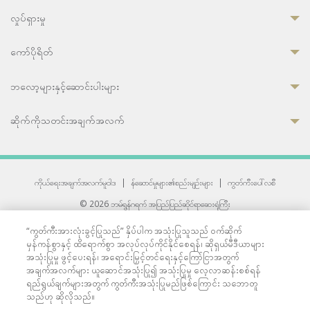
လှုပ်ရှားမှု
ကော်ပိုရိတ်
ဘလော့များနှင့်ဆောင်းပါးများ
ဆိုက်ကိုသတင်းအချက်အလက်
ကိုယ်ရေးအချက်အလက်မူဝါဒ
|
န်ဆောင်မှုများ၏စည်းမျဉ်းများ
|
ကွတ်ကီးပေါ်လစီ
© 2026 ဘမ်ရွန်ဂရက် အပြည်ပြည်ဆိုင်ရာဆေးရုံကြီး
တစ်ဦးကပူးတွဲကော်မရှင်အင်တာနေရှင်နယ် (JCI) အသိအမှတ်ပြုဆေးရုံ
“ကွတ်ကီးအားလုံးခွင့်ပြုသည်” နှိပ်ပါက အသုံးပြုသူသည် ဝက်ဆိုက်
33 Sukhumvit 3, Wattana, Bangkok 10110 Thailand.
မှန်ကန်စွာနှင့် ထိရောက်စွာ အလုပ်လုပ်ကိုင်နိုင်စေရန်၊ ဆိုရှယ်မီဒီယာများ
All rights reserved.
အသုံးပြုမှု ဖွင့်ပေးရန်၊ အရောင်းမြှင့်တင်ရေးနှင့်ကြော်ငြာအတွက်
အချက်အလက်များ ယူဆောင်အသုံးပြု၍ အသုံးပြုမှု လေ့လာဆန်းစစ်ရန်
ရည်ရွယ်ချက်များအတွက် ကွတ်ကီးအသုံးပြုမည်ဖြစ်ကြောင်း သဘောတူ
သည်ဟု ဆိုလိုသည်။