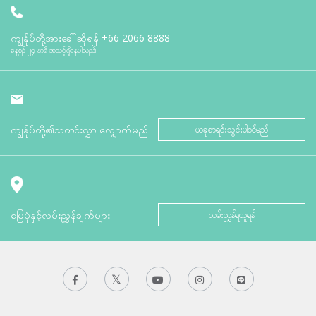
ကျွန်ုပ်တို့အားခေါ်ဆိုရန်
+66 2066 8888
နေ့စဉ် ၂၄ နာရီ အသင့်ရှိနေပါသည်။
ကျွန်ုပ်တို့၏သတင်းလွှာ လျှောက်မည်
ယခုစာရင်းသွင်းပါဝင်မည်
မြေပုံနှင့်လမ်းညွှန်ချက်များ
လမ်းညွှန်ရယူရန်