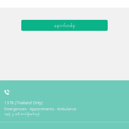
နောက်တစ်ခု
1378 (Thailand Only)
Emergencies - Appointments - Ambulance
နေ့စဉ် ၂၄ နာရီ အသင့်ရှိနေပါသည်။