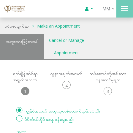
MM
ပင်မစာမျက်နှာ
Make an Appointment
Cancel or Manage
အထူးအားဖြင့်စာအုပ်
Appointment
ရက်ချိန်းဆိုင်ရာ
လူနာအချက်အလက်
ထပ်ဆောင်းလိုအပ်သော
အချက်အလက်
ဝန်ဆောင်မှုများ
2
1
3
ကျွန်ုပ်အတွက် အထူးကုတစ်ယောက်ညွှန်းပေးပါ။
မိမိကိုယ်တိုင် ဆရာဝန်ရွေးမည်။
အထူး