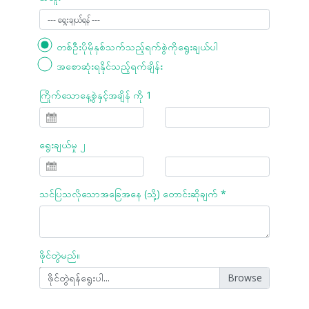
တစ်ဦးပိုမိုနှစ်သက်သည့်ရက်စွဲကိုရွေးချယ်ပါ
အစောဆုံးရနိုင်သည့်ရက်ချိန်း
ကြိုက်သောနေ့စွဲနှင့်အချိန် ကို 1
ရွေးချယ်မှု ၂
သင်ပြသလိုသောအခြေအနေ (သို့) တောင်းဆိုချက် *
ဖိုင်တွဲမည်။
ဖိုင်တွဲရန်ရွေးပါ...