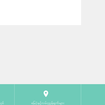
မည်
မြေပုံနှင့်လမ်းညွှန်ချက်များ