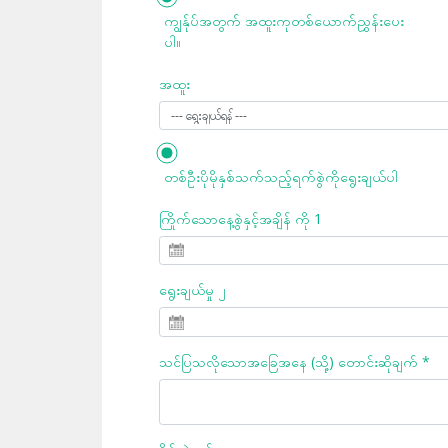
ကျွန်ုပ်အတွက် အထူးကုတစ်ယောက်ညွှန်းပေး
ပါ။
အထူး
တစ်ဦးပိုမိုနှစ်သက်သည့်ရက်စွဲကိုရွေးချယ်ပါ
ကြိုက်သောနေ့စွဲနှင့်အချိန် ကို 1
ရွေးချယ်မှု ၂
သင်ပြသလိုသောအခြေအနေ (သို့) တောင်းဆိုချက် *