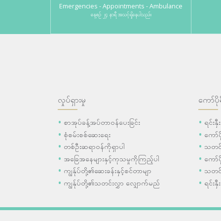
Emergencies - Appointments - Ambulance
နေ့စဉ် ၂၄ နာရီ အသင့်ရှိနေပါသည်။
လှုပ်ရှားမှု
ကော်ပို
စာအုပ်ခန့်အပ်တာဝန်ပေးခြင်း
ရင်းနှ
စုံစမ်းစစ်ဆေးရေး
ကော်
တစ်ဦးဆရာဝန်ကိုရှာပါ
သတင်
အခြေအနေများနှင့်ကုသမှုကိုကြည့်ပါ
ကော်ပိ
ကျွန်ုပ်တို့၏ဆေးခန်းနှင့်စင်တာမျာ
သတင်
ကျွန်ုပ်တို့၏သတင်းလွှာ လျှောက်မည်
ရင်းနှီ