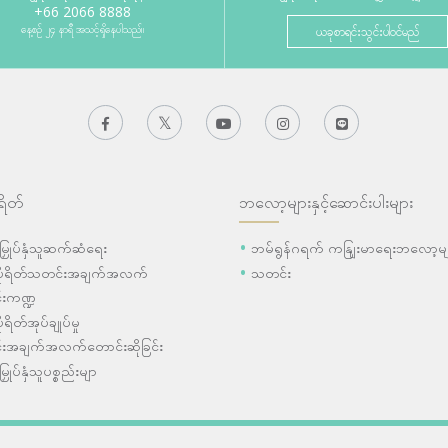
+66 2066 8888
နေ့စဉ် ၂၄ နာရီ အသင့်ရှိနေပါသည်။
ယခုစာရင်းသွင်းပါဝင်မည်
ရိတ်
ဘလော့များနှင့်ဆောင်းပါးများ
ီးမြှုပ်နှံသူဆက်ဆံရေး
ဘမ်ရွန်ဂရက် ကနျြးမာရေးဘလော့မျ
ပိုရိတ်သတင်းအချက်အလက်
သတင်း
းကဏ္ဍ
ုရိတ်အုပ်ချုပ်မှု
းအချက်အလက်တောင်းဆိုခြင်း
းမြှုပ်နှံသူပစ္စည်းမျာ