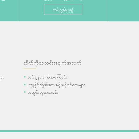
လမ်းညွှန်ရယူရန်
ဆိုက်ကိုသတင်းအချက်အလက်
ား
ဘမ်ရွန်ဂရက်အကြောင်း
ကျွန်ုပ်တို့၏ဆေးခန်းနှင့်စင်တာများ
အတွင်းလူနာအခန်း