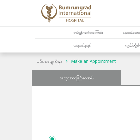
ဘမ်ရွန်ဂရက်အကြောင်း
လူနာဝန်ဆောင်
ဆရာဝန်ရှာရန်
ကျွန်ုပ်တို
ပင်မစာမျက်နှာ
Make an Appointment
အထူးအားဖြင့်စာအုပ်