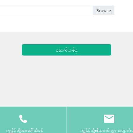
နောက်တစ်ခု
ကျွန်ုပ်တို့အားခေါ်ဆိုရန်
ကျွန်ုပ်တို့၏သတင်းလွှာ လျှောက်