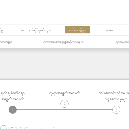
မှု
ဆေးဘက်ဆိုင်ရာခရီးသွား
ပက်ကေ့ချ်များ
အာမခံ
့၏စင်တာများ
ရောဂါအခြေအနေများနှင့်ကုသမှုများ
ရက်ချိန်းယ
ရက်ချိန်းဆိုင်ရာ
လူနာအချက်အလက်
ထပ်ဆောင်းလိုအပ်
အချက်အလက်
ဝန်ဆောင်မှုများ
2
1
3
မိမိကိုယ်တိုင် ဆရာဝန်ရွေးမည်။