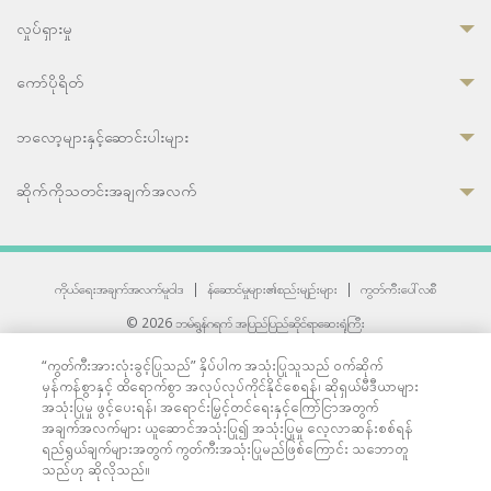
လှုပ်ရှားမှု
ကော်ပိုရိတ်
ဘလော့များနှင့်ဆောင်းပါးများ
ဆိုက်ကိုသတင်းအချက်အလက်
ကိုယ်ရေးအချက်အလက်မူဝါဒ
|
န်ဆောင်မှုများ၏စည်းမျဉ်းများ
|
ကွတ်ကီးပေါ်လစီ
© 2026 ဘမ်ရွန်ဂရက် အပြည်ပြည်ဆိုင်ရာဆေးရုံကြီး
တစ်ဦးကပူးတွဲကော်မရှင်အင်တာနေရှင်နယ် (JCI) အသိအမှတ်ပြုဆေးရုံ
“ကွတ်ကီးအားလုံးခွင့်ပြုသည်” နှိပ်ပါက အသုံးပြုသူသည် ဝက်ဆိုက်
33 Sukhumvit 3, Wattana, Bangkok 10110 Thailand.
မှန်ကန်စွာနှင့် ထိရောက်စွာ အလုပ်လုပ်ကိုင်နိုင်စေရန်၊ ဆိုရှယ်မီဒီယာများ
All rights reserved.
အသုံးပြုမှု ဖွင့်ပေးရန်၊ အရောင်းမြှင့်တင်ရေးနှင့်ကြော်ငြာအတွက်
အချက်အလက်များ ယူဆောင်အသုံးပြု၍ အသုံးပြုမှု လေ့လာဆန်းစစ်ရန်
ရည်ရွယ်ချက်များအတွက် ကွတ်ကီးအသုံးပြုမည်ဖြစ်ကြောင်း သဘောတူ
သည်ဟု ဆိုလိုသည်။