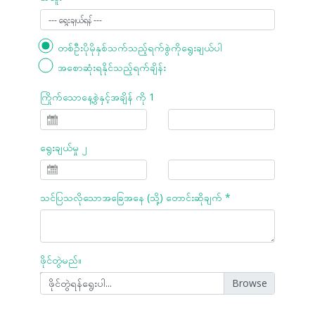
တစ်ဦးပိုမိုနှစ်သက်သည့်ရက်စွဲကိုရွေးချယ်ပါ
အစောဆုံးရနိုင်သည့်ရက်ချိန်း
ကြိုက်သောနေ့စွဲနှင့်အချိန် ကို 1
ရွေးချယ်မှု ၂
သင်ပြသလိုသောအခြေအနေ (သို့) တောင်းဆိုချက် *
ဖိုင်တွဲမည်။
ဖိုင်တွဲရန်ရွေးပါ...