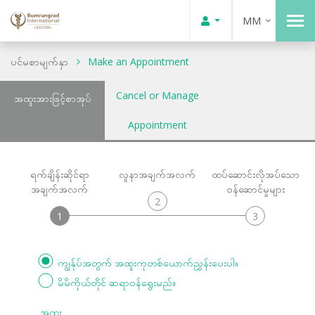
MM
ပင်မစာမျက်နှာ
Make an Appointment
Cancel or Manage
အထူးအားဖြင့်စာအုပ်
Appointment
ရက်ချိန်းဆိုင်ရာ
လူနာအချက်အလက်
ထပ်ဆောင်းလိုအပ်သော
အချက်အလက်
ဝန်ဆောင်မှုများ
2
1
3
ကျွန်ုပ်အတွက် အထူးကုတစ်ယောက်ညွှန်းပေးပါ။
မိမိကိုယ်တိုင် ဆရာဝန်ရွေးမည်။
အထူး