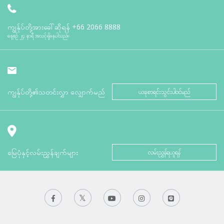
ကျွန်ုပ်တို့အားခေါ်ဆိုရန်
+66 2066 8888
နေ့စဉ် ၂၄ နာရီ အသင့်ရှိနေပါသည်။
ကျွန်ုပ်တို့၏သတင်းလွှာ လျှောက်မည်
ယခုစာရင်းသွင်းပါဝင်မည်
မြေပုံနှင့်လမ်းညွှန်ချက်များ
လမ်းညွှန်ရယူရန်