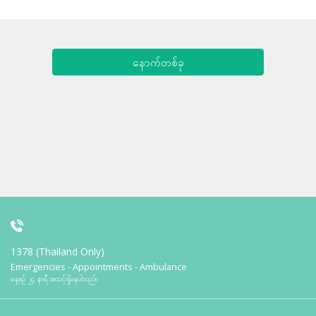
နောက်တစ်ခု
1378 (Thailand Only)
Emergencies - Appointments - Ambulance
နေ့စဉ် ၂၄ နာရီ အသင့်ရှိနေပါသည်။