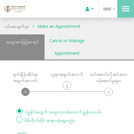
MM
ပင်မစာမျက်နှာ
Make an Appointment
Cancel or Manage
အထူးအားဖြင့်စာအုပ်
Appointment
ရက်ချိန်းဆိုင်ရာ
လူနာအချက်အလက်
ထပ်ဆောင်းလိုအပ်သော
အချက်အလက်
ဝန်ဆောင်မှုများ
2
1
3
ကျွန်ုပ်အတွက် အထူးကုတစ်ယောက်ညွှန်းပေးပါ။
မိမိကိုယ်တိုင် ဆရာဝန်ရွေးမည်။
အထူး