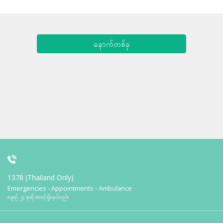
နောက်တစ်ခု
1378 (Thailand Only)
Emergencies - Appointments - Ambulance
နေ့စဉ် ၂၄ နာရီ အသင့်ရှိနေပါသည်။