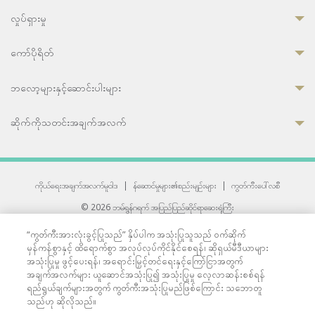
လှုပ်ရှားမှု
ကော်ပိုရိတ်
ဘလော့များနှင့်ဆောင်းပါးများ
ဆိုက်ကိုသတင်းအချက်အလက်
ကိုယ်ရေးအချက်အလက်မူဝါဒ
|
န်ဆောင်မှုများ၏စည်းမျဉ်းများ
|
ကွတ်ကီးပေါ်လစီ
© 2026 ဘမ်ရွန်ဂရက် အပြည်ပြည်ဆိုင်ရာဆေးရုံကြီး
တစ်ဦးကပူးတွဲကော်မရှင်အင်တာနေရှင်နယ် (JCI) အသိအမှတ်ပြုဆေးရုံ
“ကွတ်ကီးအားလုံးခွင့်ပြုသည်” နှိပ်ပါက အသုံးပြုသူသည် ဝက်ဆိုက်
33 Sukhumvit 3, Wattana, Bangkok 10110 Thailand.
မှန်ကန်စွာနှင့် ထိရောက်စွာ အလုပ်လုပ်ကိုင်နိုင်စေရန်၊ ဆိုရှယ်မီဒီယာများ
All rights reserved.
အသုံးပြုမှု ဖွင့်ပေးရန်၊ အရောင်းမြှင့်တင်ရေးနှင့်ကြော်ငြာအတွက်
အချက်အလက်များ ယူဆောင်အသုံးပြု၍ အသုံးပြုမှု လေ့လာဆန်းစစ်ရန်
ရည်ရွယ်ချက်များအတွက် ကွတ်ကီးအသုံးပြုမည်ဖြစ်ကြောင်း သဘောတူ
သည်ဟု ဆိုလိုသည်။