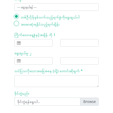
တစ်ဦးပိုမိုနှစ်သက်သည့်ရက်စွဲကိုရွေးချယ်ပါ
အစောဆုံးရနိုင်သည့်ရက်ချိန်း
ကြိုက်သောနေ့စွဲနှင့်အချိန် ကို 1
ရွေးချယ်မှု ၂
သင်ပြသလိုသောအခြေအနေ (သို့) တောင်းဆိုချက် *
ဖိုင်တွဲမည်။
ဖိုင်တွဲရန်ရွေးပါ...