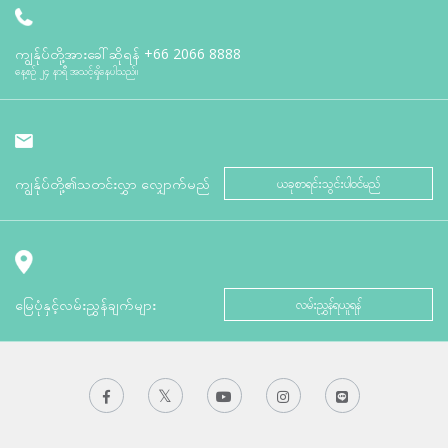
ကျွန်ုပ်တို့အားခေါ်ဆိုရန်
+66 2066 8888
နေ့စဉ် ၂၄ နာရီ အသင့်ရှိနေပါသည်။
ကျွန်ုပ်တို့၏သတင်းလွှာ လျှောက်မည်
ယခုစာရင်းသွင်းပါဝင်မည်
မြေပုံနှင့်လမ်းညွှန်ချက်များ
လမ်းညွှန်ရယူရန်