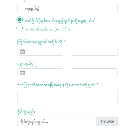
တစ်ဦးပိုမိုနှစ်သက်သည့်ရက်စွဲကိုရွေးချယ်ပါ
အစောဆုံးရနိုင်သည့်ရက်ချိန်း
ကြိုက်သောနေ့စွဲနှင့်အချိန် ကို 1
ရွေးချယ်မှု ၂
သင်ပြသလိုသောအခြေအနေ (သို့) တောင်းဆိုချက် *
ဖိုင်တွဲမည်။
ဖိုင်တွဲရန်ရွေးပါ...