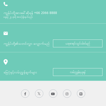
ကျွန်ုပ်တို့အားခေါ်ဆိုရန်
+66 2066 8888
နေ့စဉ် ၂၄ နာရီ အသင့်ရှိနေပါသည်။
ကျွန်ုပ်တို့၏သတင်းလွှာ လျှောက်မည်
ယခုစာရင်းသွင်းပါဝင်မည်
မြေပုံနှင့်လမ်းညွှန်ချက်များ
လမ်းညွှန်ရယူရန်