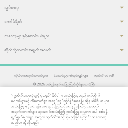
လှုပ်ရှားမှု
ကော်ပိုရိတ်
ဘလော့များနှင့်ဆောင်းပါးများ
ဆိုက်ကိုသတင်းအချက်အလက်
ကိုယ်ရေးအချက်အလက်မူဝါဒ
|
န်ဆောင်မှုများ၏စည်းမျဉ်းများ
|
ကွတ်ကီးပေါ်လစီ
© 2026 ဘမ်ရွန်ဂရက် အပြည်ပြည်ဆိုင်ရာဆေးရုံကြီး
တစ်ဦးကပူးတွဲကော်မရှင်အင်တာနေရှင်နယ် (JCI) အသိအမှတ်ပြုဆေးရုံ
“ကွတ်ကီးအားလုံးခွင့်ပြုသည်” နှိပ်ပါက အသုံးပြုသူသည် ဝက်ဆိုက်
33 Sukhumvit 3, Wattana, Bangkok 10110 Thailand.
မှန်ကန်စွာနှင့် ထိရောက်စွာ အလုပ်လုပ်ကိုင်နိုင်စေရန်၊ ဆိုရှယ်မီဒီယာများ
All rights reserved.
အသုံးပြုမှု ဖွင့်ပေးရန်၊ အရောင်းမြှင့်တင်ရေးနှင့်ကြော်ငြာအတွက်
အချက်အလက်များ ယူဆောင်အသုံးပြု၍ အသုံးပြုမှု လေ့လာဆန်းစစ်ရန်
ရည်ရွယ်ချက်များအတွက် ကွတ်ကီးအသုံးပြုမည်ဖြစ်ကြောင်း သဘောတူ
သည်ဟု ဆိုလိုသည်။