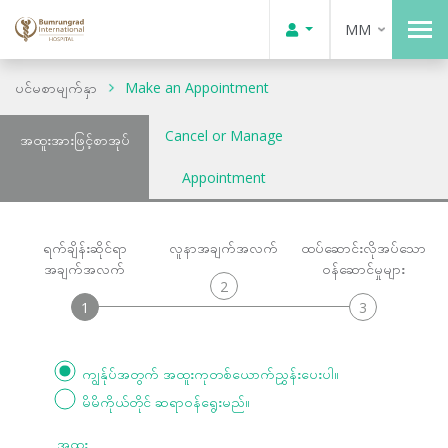
MM
ပင်မစာမျက်နှာ
Make an Appointment
Cancel or Manage
အထူးအားဖြင့်စာအုပ်
Appointment
ရက်ချိန်းဆိုင်ရာ
လူနာအချက်အလက်
ထပ်ဆောင်းလိုအပ်သော
အချက်အလက်
ဝန်ဆောင်မှုများ
2
1
3
ကျွန်ုပ်အတွက် အထူးကုတစ်ယောက်ညွှန်းပေးပါ။
မိမိကိုယ်တိုင် ဆရာဝန်ရွေးမည်။
အထူး